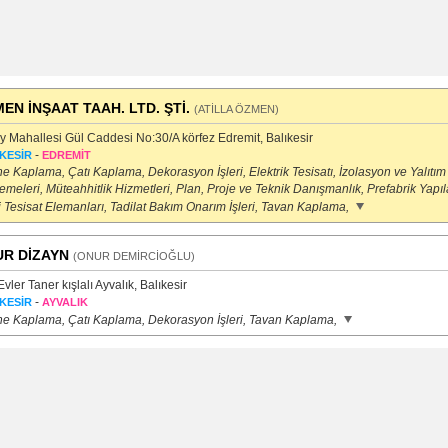
EN İNŞAAT TAAH. LTD. ŞTİ.
(ATİLLA ÖZMEN)
y Mahallesi Gül Caddesi No:30/A körfez Edremit, Balıkesir
-
KESİR
EDREMİT
 Kaplama, Çatı Kaplama, Dekorasyon İşleri, Elektrik Tesisatı, İzolasyon ve Yalıtım
meleri, Müteahhitlik Hizmetleri, Plan, Proje ve Teknik Danışmanlık, Prefabrik Yapıla
 Tesisat Elemanları, Tadilat Bakım Onarım İşleri, Tavan Kaplama,
R DİZAYN
(ONUR DEMİRCİOĞLU)
vler Taner kışlalı Ayvalık, Balıkesir
-
KESİR
AYVALIK
e Kaplama, Çatı Kaplama, Dekorasyon İşleri, Tavan Kaplama,