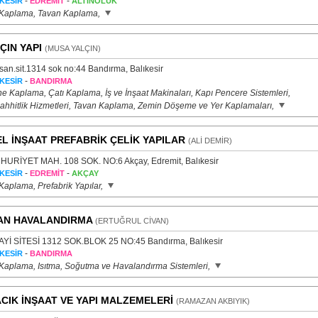
-
-
KESİR
EDREMİT
ALTINOLUK
 Kaplama, Tavan Kaplama,
ÇIN YAPI
(MUSA YALÇIN)
san.sit.1314 sok no:44 Bandırma, Balıkesir
-
KESİR
BANDIRMA
e Kaplama, Çatı Kaplama, İş ve İnşaat Makinaları, Kapı Pencere Sistemleri,
ahhitlik Hizmetleri, Tavan Kaplama, Zemin Döşeme ve Yer Kaplamaları,
L İNŞAAT PREFABRİK ÇELİK YAPILAR
(ALİ DEMİR)
URİYET MAH. 108 SOK. NO:6 Akçay, Edremit, Balıkesir
-
-
KESİR
EDREMİT
AKÇAY
Kaplama, Prefabrik Yapılar,
AN HAVALANDIRMA
(ERTUĞRUL CİVAN)
Yİ SİTESİ 1312 SOK.BLOK 25 NO:45 Bandırma, Balıkesir
-
KESİR
BANDIRMA
 Kaplama, Isıtma, Soğutma ve Havalandırma Sistemleri,
CIK İNŞAAT VE YAPI MALZEMELERİ
(RAMAZAN AKBIYIK)