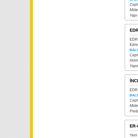
Ceph
Müte
Yapı
EDR
EDR
Edrem
BALI
Ceph
Hizm
Yapıl
İNC
EDRE
BALI
Ceph
Müte
Prefa
ER-
Yeni