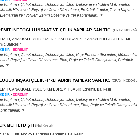
e Kaplama, Çatı Kaplama, Dekorasyon İşleri, İzolasyon ve Yalıtım Malzemeleri,
ahhitlik Hizmetleri, Peyzaj ve Çevre Düzenleme, Prefabrik Yapılar, Tavan Kaplama,
 Elemanları ve Profilleri, Zemin Döşeme ve Yer Kaplamaları,
EMİT İNCEOĞLU İNŞAAT VE ÇELİK YAPILAR SAN.TİC.
(ERAY İNCEOĞ
EMİT ÇANAKKALE YOLU ÜZERİ 5.KM ORGANİZE SANAYİ BÖLGESİ EDREMİT
it, Balıkesir
-
KESİR
EDREMİT
e Kaplama, Çatı Kaplama, Dekorasyon İşleri, Kapı Pencere Sistemleri, Müteahhitli
etleri, Peyzaj ve Çevre Düzenleme, Plan, Proje ve Teknik Danışmanlık, Prefabrik
ar,
EOĞLU İNŞAATÇELİK -PREFABRİK YAPILAR SAN.TİC.
(ERAY İNCEOĞ
MİT ÇANAKKALE YOLU 5.KM EDREMİT BASİR Edremit, Balıkesir
-
KESİR
EDREMİT
e Kaplama, Çatı Kaplama, Dekorasyon İşleri, İzolasyon ve Yalıtım Malzemeleri,
ahhitlik Hizmetleri, Peyzaj ve Çevre Düzenleme, Plan, Proje ve Teknik Danışmanlık
brik Yapılar,
OK MÜH LTD ŞTİ
(Nail Köstek)
 Sanaii 1306 No: 25 Bandırma Bandırma, Balıkesir