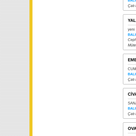
BALI
Çatı
YAL
yeni 
BALI
Ceph
Müte
EME
CUMH
BALI
Çatı 
CİV
SANA
BALI
Çatı
OVA