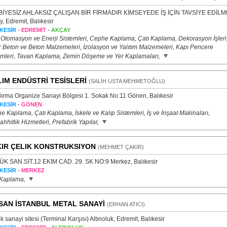
İYESİZ AHLAKSIZ ÇALIŞAN BİR FİRMADIR KİMSEYEDE İŞ İÇİN TAVSİYE EDİLM
, Edremit, Balıkesir
-
-
KESİR
EDREMİT
AKÇAY
 Otomasyon ve Enerji Sistemleri, Cephe Kaplama, Çatı Kaplama, Dekorasyon İşleri
r Beton ve Beton Malzemeleri, İzolasyon ve Yalıtım Malzemeleri, Kapı Pencere
emleri, Tavan Kaplama, Zemin Döşeme ve Yer Kaplamaları,
LIM ENDÜSTRİ TESİSLERİ
(SALİH USTA MEHMETOĞLU)
ırma Organize Sanayi Bölgesi 1. Sokak No:11 Gönen, Balıkesir
-
KESİR
GÖNEN
 Kaplama, Çatı Kaplama, İskele ve Kalıp Sistemleri, İş ve İnşaat Makinaları,
hhitlik Hizmetleri, Prefabrik Yapılar,
IR ÇELIK KONSTRUKSIYON
(MEHMET ÇAKIR)
K SAN.SİT.12 EKIM CAD. 29. SK NO:9 Merkez, Balıkesir
-
KESİR
MERKEZ
 Kaplama,
SAN İSTANBUL METAL SANAYİ
(ERHAN ATICI)
 sanayi sitesi (Terminal Karşısı) Altınoluk, Edremit, Balıkesir