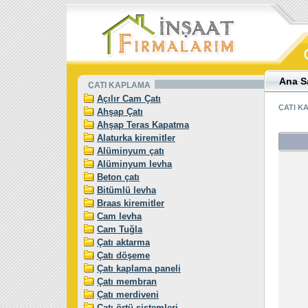
Ana S
ÇATI KAPLAMA
Açılır Cam Çatı
ÇATI K
Ahşap Çatı
Ahşap Teras Kapatma
Alaturka kiremitler
Alüminyum çatı
Alüminyum levha
Beton çatı
Bitümlü levha
Braas kiremitler
Cam levha
Cam Tuğla
Çatı aktarma
Çatı döşeme
Çatı kaplama paneli
Çatı membran
Çatı merdiveni
Çatı örtü sistemleri