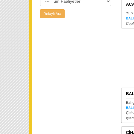
ACA
YENİ
BALI
Ceph
BAL
Bahç
BALI
Çatı
İşleri
CİH