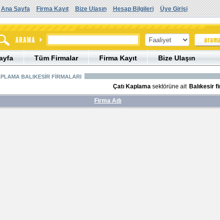
Ana Sayfa
Firma Kayıt
Bize Ulaşın
Hesap Bilgileri
Üye Girişi
ayfa
Tüm Firmalar
Firma Kayıt
Bize Ulaşın
APLAMA BALIKESİR FİRMALARI
Çatı Kaplama
sektörüne ait
Balıkesir f
Firma Adı