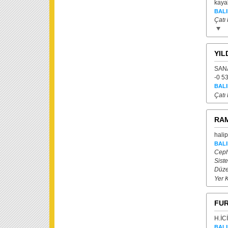
kaya
BALI
Çatı 
YIL
SANA
-0 5
BALI
Çatı 
RAM
hali
BALI
Ceph
Siste
Düze
Yer 
FUR
H.İC
BALI