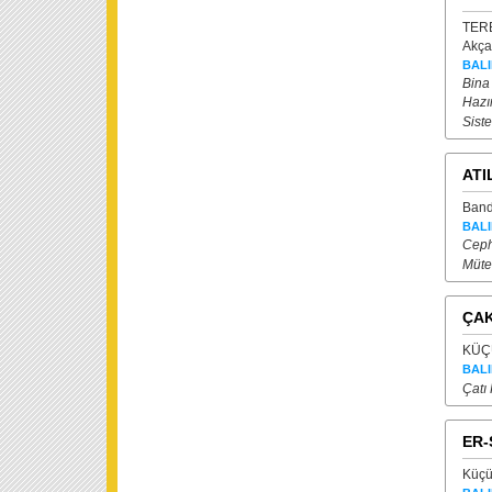
TERB
Akçay
BALI
Bina
Hazı
Sist
ATI
Band
BALI
Cephe
Mütea
ÇAK
KÜÇÜ
BALI
Çatı
ER-
Küçük