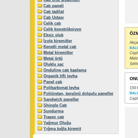
Çatı paneli
Çatı tadilat
Çatı Ustası
Çelik çatı
Çelik konstrüksiyon
ÖZM
Eksiz oluk
İzole kiremitler
Akça
Kenetli metal çatı
BALI
Metal kiremitler
Cephe
Metal örtü
Malze
Sıhhi
Oluklu sac
Onduline çatı kaplama
Organik lifli levha
ONU
Panel çatı
Polikarbonat levha
150 E
Poliüretan, taşyünü dolgulu paneller
BALI
Ceph
Sandwich paneller
Shingle Çatı
Sundurma
Trapez çatı
Yağmur Oluğu
Yığma tuğla kiremit