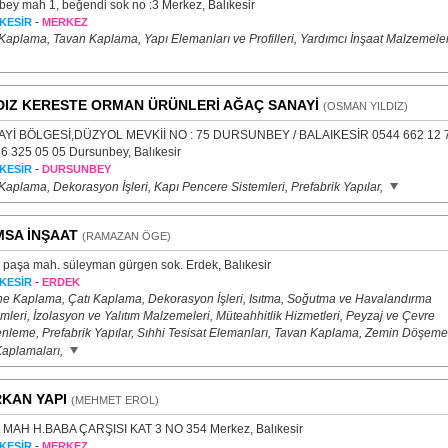
bey mah 1, beğendi sok no :3 Merkez, Balıkesir
-
KESİR
MERKEZ
Kaplama, Tavan Kaplama, Yapı Elemanları ve Profilleri, Yardımcı İnşaat Malzemeler
DIZ KERESTE ORMAN ÜRÜNLERİ AĞAÇ SANAYİ
(OSMAN YILDIZ)
Yİ BÖLGESİ,DÜZYOL MEVKİİ NO : 75 DURSUNBEY / BALAIKESİR 0544 662 12 
36 325 05 05 Dursunbey, Balıkesir
-
KESİR
DURSUNBEY
Kaplama, Dekorasyon İşleri, Kapı Pencere Sistemleri, Prefabrik Yapılar,
SA İNŞAAT
(RAMAZAN ÖGE)
p paşa mah. süleyman gürgen sok. Erdek, Balıkesir
-
KESİR
ERDEK
e Kaplama, Çatı Kaplama, Dekorasyon İşleri, Isıtma, Soğutma ve Havalandırma
mleri, İzolasyon ve Yalıtım Malzemeleri, Müteahhitlik Hizmetleri, Peyzaj ve Çevre
nleme, Prefabrik Yapılar, Sıhhi Tesisat Elemanları, Tavan Kaplama, Zemin Döşeme
Kaplamaları,
KAN YAPI
(MEHMET EROL)
İ MAH H.BABA ÇARŞISI KAT 3 NO 354 Merkez, Balıkesir
-
KESİR
MERKEZ