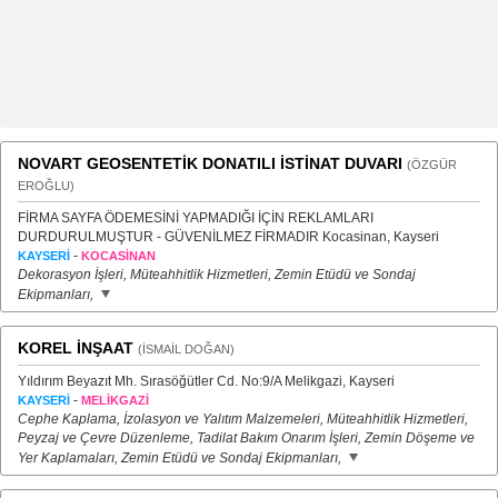
NOVART GEOSENTETİK DONATILI İSTİNAT DUVARI
(ÖZGÜR
EROĞLU)
FİRMA SAYFA ÖDEMESİNİ YAPMADIĞI İÇİN REKLAMLARI
DURDURULMUŞTUR - GÜVENİLMEZ FİRMADIR Kocasinan, Kayseri
-
KAYSERİ
KOCASİNAN
Dekorasyon İşleri, Müteahhitlik Hizmetleri, Zemin Etüdü ve Sondaj
Ekipmanları,
KOREL İNŞAAT
(İSMAİL DOĞAN)
Yıldırım Beyazıt Mh. Sırasöğütler Cd. No:9/A Melikgazi, Kayseri
-
KAYSERİ
MELİKGAZİ
Cephe Kaplama, İzolasyon ve Yalıtım Malzemeleri, Müteahhitlik Hizmetleri,
Peyzaj ve Çevre Düzenleme, Tadilat Bakım Onarım İşleri, Zemin Döşeme ve
Yer Kaplamaları, Zemin Etüdü ve Sondaj Ekipmanları,