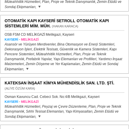
Müteahhitlik Hizmetleri, Plan, Proje ve Teknik Danışmanlık, Zemin Etüdü ve
Sondaj Ekipmanları,
OTOMATİK KAPI KAYSERİ SETROLL OTOMATİK KAPI
SİSTEMLERİ MİM. MÜH.
(HAKAN KARACA)
OSB FSM CD MELİKGAZİ Melikgazi, Kayseri
-
KAYSERİ
MELİKGAZİ
Asansör ve Yürüyen Merdivenler, Bina Otomasyon ve Enerji Sistemleri,
Dekorasyon İşleri, Elektrik Tesisatı, Güvenlik ve Kamera Sistemleri, Kapı
Pencere Sistemleri, Müteahhitlik Hizmetleri, Plan, Proje ve Teknik
Danışmanlık, Prefabrik Yapılar, Yapı Elemanları ve Profilleri, Yardımcı İnşaat
Malzemeleri, Zemin Döşeme ve Yer Kaplamaları, Zemin Etüdü ve Sondaj
Ekipmanları,
KATEKSAN İNŞAAT KİMYA MÜHENDİSLİK SAN. LTD. ŞTİ.
(ALİYE ÖZÜM KARA)
Osman Kavuncu Cad. Cebeci Sok. No:4/B Melikgazi, Kayseri
-
KAYSERİ
MELİKGAZİ
Müteahhitlik Hizmetleri, Peyzaj ve Çevre Düzenleme, Plan, Proje ve Teknik
Danışmanlık, Sıhhi Tesisat Elemanları, Yapı Kimyasalları, Zemin Etüdü ve
Sondaj Ekipmanları,