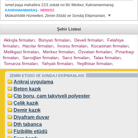
ismet paşa mahallesi 22/1.sokak no:9/c Merkez, Kahramanmaraş
-
KAHRAMANMARAŞ
MERKEZ
Müteahhitlik Hizmetleri, Zemin Etüdü ve Sondaj Ekipmanları,
Şehir Listesi
Akkışla firmaları
Bünyan firmaları
Develi firmaları
Felahiye
,
,
,
firmaları
Hacılar firmaları
İncesu firmaları
Kocasinan firmaları
,
,
,
,
Melikgazi firmaları
Merkez firmaları
Özvatan firmaları
Pınarbaşı
,
,
,
firmaları
Sarıoğlan firmaları
Sarız firmaları
Talas firmaları
,
,
,
,
Tomarza firmaları
Yahyalı firmaları
Yeşilhisar firmaları
,
,
,
ZEMİN ETÜDÜ VE SONDAJ EKİPMANLARI
Ankraj uygulama
Beton kazık
Ctp boru, cam takviyeli polyester
Çelik kazık
Demir kazık
Diyafram duvar
Dth tabanca
Fizibilite etüdü