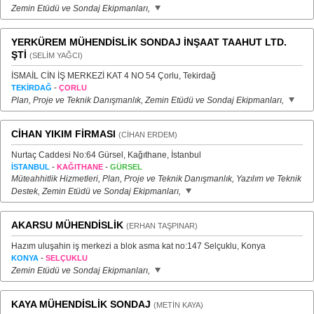
Zemin Etüdü ve Sondaj Ekipmanları,
YERKÜREM MÜHENDİSLİK SONDAJ İNŞAAT TAAHUT LTD.
ŞTİ
(SELİM YAĞCI)
İSMAİL CİN İŞ MERKEZİ KAT 4 NO 54 Çorlu, Tekirdağ
-
TEKİRDAĞ
ÇORLU
Plan, Proje ve Teknik Danışmanlık, Zemin Etüdü ve Sondaj Ekipmanları,
CİHAN YIKIM FİRMASI
(CİHAN ERDEM)
Nurtaç Caddesi No:64 Gürsel, Kağıthane, İstanbul
-
-
İSTANBUL
KAĞITHANE
GÜRSEL
Müteahhitlik Hizmetleri, Plan, Proje ve Teknik Danışmanlık, Yazılım ve Teknik
Destek, Zemin Etüdü ve Sondaj Ekipmanları,
AKARSU MÜHENDİSLİK
(ERHAN TAŞPINAR)
Hazım uluşahin iş merkezi a blok asma kat no:147 Selçuklu, Konya
-
KONYA
SELÇUKLU
Zemin Etüdü ve Sondaj Ekipmanları,
KAYA MÜHENDİSLİK SONDAJ
(METİN KAYA)