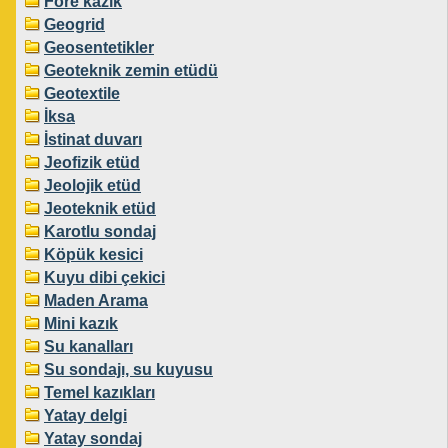
Fore kazık
Geogrid
Geosentetikler
Geoteknik zemin etüdü
Geotextile
İksa
İstinat duvarı
Jeofizik etüd
Jeolojik etüd
Jeoteknik etüd
Karotlu sondaj
Köpük kesici
Kuyu dibi çekici
Maden Arama
Mini kazık
Su kanalları
Su sondajı, su kuyusu
Temel kazıkları
Yatay delgi
Yatay sondaj