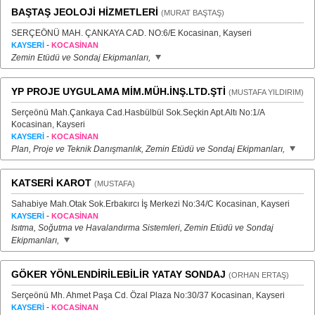
BAŞTAŞ JEOLOJİ HİZMETLERİ
(MURAT BAŞTAŞ)
SERÇEÖNÜ MAH. ÇANKAYA CAD. NO:6/E Kocasinan, Kayseri
-
KAYSERİ
KOCASİNAN
Zemin Etüdü ve Sondaj Ekipmanları,
YP PROJE UYGULAMA MİM.MÜH.İNŞ.LTD.ŞTİ
(MUSTAFA YILDIRIM)
Serçeönü Mah.Çankaya Cad.Hasbülbül Sok.Seçkin Apt.Altı No:1/A
Kocasinan, Kayseri
-
KAYSERİ
KOCASİNAN
Plan, Proje ve Teknik Danışmanlık, Zemin Etüdü ve Sondaj Ekipmanları,
KATSERİ KAROT
(MUSTAFA)
Sahabiye Mah.Otak Sok.Erbakırcı İş Merkezi No:34/C Kocasinan, Kayseri
-
KAYSERİ
KOCASİNAN
Isıtma, Soğutma ve Havalandırma Sistemleri, Zemin Etüdü ve Sondaj
Ekipmanları,
GÖKER YÖNLENDİRİLEBİLİR YATAY SONDAJ
(ORHAN ERTAŞ)
Serçeönü Mh. Ahmet Paşa Cd. Özal Plaza No:30/37 Kocasinan, Kayseri
-
KAYSERİ
KOCASİNAN