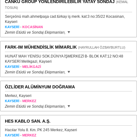
CANKU GROUP YÖNLENDİRİLEBİLİR YATAY SONDAJ
(KEMAL
TOSUN)
Serçeönü mah.ahmetpaşa cad.türkay iş merk. kat:3 no:35/22 Kocasinan,
Kayseri
-
KAYSERİ
KOCASİNAN
Zemin Etüdü ve Sondaj Ekipmanları,
FARK-IM MÜHENDİSLİK MİMARLIK
(HAYRULLAH ÖZBAYBURTLU)
HUNAT MAH YENİSU SOK.DÜNYA İŞMERKEZİ B- BLOK KAT:12 NO:48
KAYSERİ Melikgazi, Kayseri
-
KAYSERİ
MELİKGAZİ
Zemin Etüdü ve Sondaj Ekipmanları,
ÖZLİDER ALÜMİNYUM DOĞRAMA
Merkez, Kayseri
-
KAYSERİ
MERKEZ
Zemin Etüdü ve Sondaj Ekipmanları,
HES KABLO SAN. A.Ş.
Hacılar Yolu 8. Km. PK 245 Merkez, Kayseri
-
KAYSERİ
MERKEZ