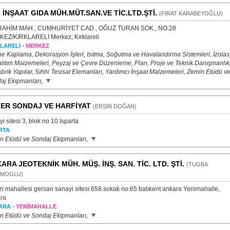
. İNŞAAT GIDA MÜH.MÜT.SAN.VE TİC.LTD.ŞTİ.
(FIRAT KARABEYOĞLU)
RAHİM MAH., CUMHURİYET CAD., OĞUZ TURAN SOK., NO:28
EZ/KIRKLARELİ Merkez, Kırklareli
-
LARELİ
MERKEZ
e Kaplama, Dekorasyon İşleri, Isıtma, Soğutma ve Havalandırma Sistemleri, İzola
alıtım Malzemeleri, Peyzaj ve Çevre Düzenleme, Plan, Proje ve Teknik Danışmanlık
brik Yapılar, Sıhhi Tesisat Elemanları, Yardımcı İnşaat Malzemeleri, Zemin Etüdü v
aj Ekipmanları,
ER SONDAJ VE HARFİYAT
(ERSİN DOĞAN)
i sitesi 3, blok no 10 Isparta
RTA
n Etüdü ve Sondaj Ekipmanları,
ARA JEOTEKNİK MÜH. MÜŞ. İNŞ. SAN. TİC. LTD. ŞTİ.
(TUGBA
EMOGLU)
zi mahallesi gersan sanayi sitesi 658.sokak no:65 batıkent ankara Yenimahalle,
ra
-
ARA
YENİMAHALLE
n Etüdü ve Sondaj Ekipmanları,