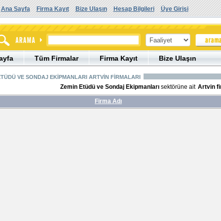
Ana Sayfa
Firma Kayıt
Bize Ulaşın
Hesap Bilgileri
Üye Girişi
ayfa
Tüm Firmalar
Firma Kayıt
Bize Ulaşın
ETÜDÜ VE SONDAJ EKİPMANLARI ARTVİN FİRMALARI
Zemin Etüdü ve Sondaj Ekipmanları
sektörüne ait
Artvin f
Firma Adı