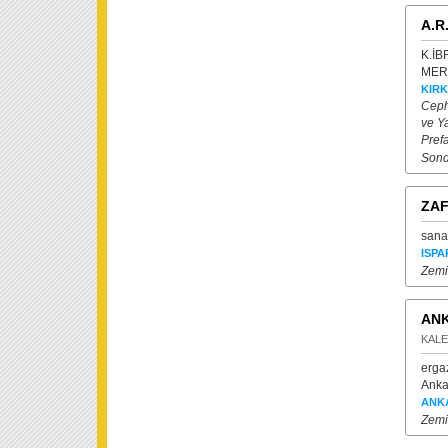
A.R
K.İB
MERK
KIRK
Ceph
ve Y
Prefa
Sond
ZAF
sanay
ISPA
Zemi
ANK
KAL
erga
Anka
ANK
Zemi