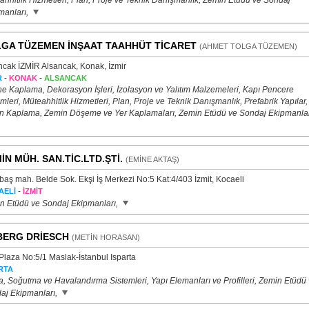
ahhitlik Hizmetleri, Plan, Proje ve Teknik Danışmanlık, Zemin Etüdü ve Sondaj
manları,
GA TÜZEMEN İNŞAAT TAAHHÜT TİCARET
(AHMET TOLGA TÜZEMEN)
ncak İZMİR Alsancak, Konak, İzmir
-
-
R
KONAK
ALSANCAK
e Kaplama, Dekorasyon İşleri, İzolasyon ve Yalıtım Malzemeleri, Kapı Pencere
mleri, Müteahhitlik Hizmetleri, Plan, Proje ve Teknik Danışmanlık, Prefabrik Yapılar,
n Kaplama, Zemin Döşeme ve Yer Kaplamaları, Zemin Etüdü ve Sondaj Ekipmanlar
İN MÜH. SAN.TİC.LTD.ŞTİ.
(EMİNE AKTAŞ)
baş mah. Belde Sok. Ekşi İş Merkezi No:5 Kat:4/403 İzmit, Kocaeli
-
AELİ
İZMİT
n Etüdü ve Sondaj Ekipmanları,
ERG DRİESCH
(METİN HORASAN)
Plaza No:5/1 Maslak-İstanbul Isparta
RTA
a, Soğutma ve Havalandırma Sistemleri, Yapı Elemanları ve Profilleri, Zemin Etüdü
aj Ekipmanları,