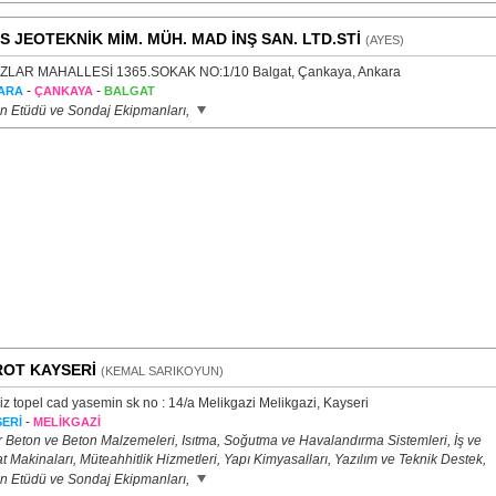
S JEOTEKNİK MİM. MÜH. MAD İNŞ SAN. LTD.STİ
(AYES)
LAR MAHALLESİ 1365.SOKAK NO:1/10 Balgat, Çankaya, Ankara
-
-
ARA
ÇANKAYA
BALGAT
n Etüdü ve Sondaj Ekipmanları,
OT KAYSERİ
(KEMAL SARIKOYUN)
z topel cad yasemin sk no : 14/a Melikgazi Melikgazi, Kayseri
-
ERİ
MELİKGAZİ
r Beton ve Beton Malzemeleri, Isıtma, Soğutma ve Havalandırma Sistemleri, İş ve
t Makinaları, Müteahhitlik Hizmetleri, Yapı Kimyasalları, Yazılım ve Teknik Destek,
n Etüdü ve Sondaj Ekipmanları,