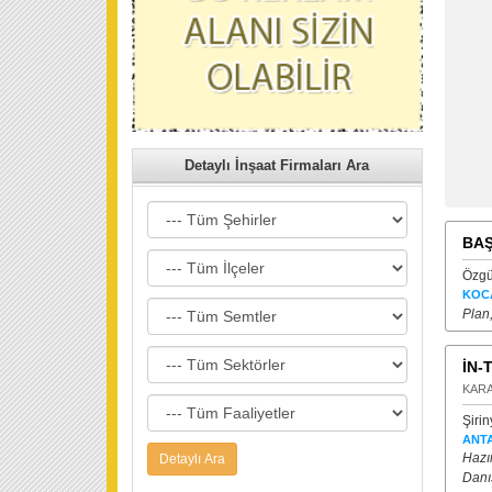
Detaylı İnşaat Firmaları Ara
BAŞ
Özgü
KOC
Plan
İN-
KAR
Şirin
ANT
Hazır
Danı