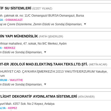
İF SU SİSTEMLERİ
(İZZET YILMAZ)
mh. çakmak sk. no: 11/C Osmangazi/ BURSA Osmangazi, Bursa
-
SA
OSMANGAZİ
aj ve Çevre Düzenleme, Zemin Etüdü ve Sondaj Ekipmanları,
İN YAPI MÜHENDİSLİK
(FATİH ŞEKERLER)
lhisar mahallesi, 47. sokak, No:9/C Merkez, Aydın
-
N
MERKEZ
n Etüdü ve Sondaj Ekipmanları,
T-ER JEOLOJİ MAD.ELEKT.İNŞ.TAAH.TEKS.LTD.ŞTİ.
(METİN ACAR)
URİYET CAD. ÇAYKARA İŞMERKEZİ K:2/213 YAKUTİYE/ERZURUM Yakutiye,
rum
-
URUM
YAKUTİYE
n Etüdü ve Sondaj Ekipmanları,
LİGHT DEKORATİF AYDINLATMA SİSTEMLERİ
(ATA ÜNVER)
lyurt Mah. 4357 Sok. No:2 Kepez, Antalya
-
ALYA
KEPEZ