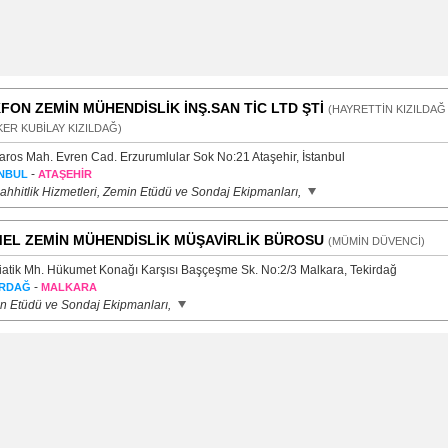
FON ZEMİN MÜHENDİSLİK İNŞ.SAN TİC LTD ŞTİ
(HAYRETTİN KIZILDAĞ 
ER KUBİLAY KIZILDAĞ)
aros Mah. Evren Cad. Erzurumlular Sok No:21 Ataşehir, İstanbul
-
NBUL
ATAŞEHİR
ahhitlik Hizmetleri, Zemin Etüdü ve Sondaj Ekipmanları,
EL ZEMİN MÜHENDİSLİK MÜŞAVİRLİK BÜROSU
(MÜMİN DÜVENCİ)
atik Mh. Hükumet Konağı Karşısı Başçeşme Sk. No:2/3 Malkara, Tekirdağ
-
İRDAĞ
MALKARA
n Etüdü ve Sondaj Ekipmanları,