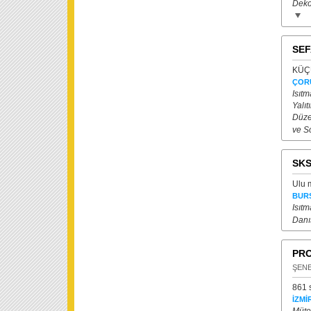
Deko
SEF
KÜÇÜ
ÇOR
Isıtm
Yalıt
Düze
ve S
SKS
Ulu 
BUR
Isıtm
Danı
PRO
ŞEN
861 s
İZMİ