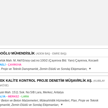
OĞLU MÜHENDİSLİK
(ADEM BAŞ - EMRE BAŞ)
rlük Mah. M. Akif Ersoy cad.no:100/2 (Çayırova Bld. Yanı) Çayırova, Kocaeli
-
AELİ
ÇAYIROVA
, Proje ve Teknik Danışmanlık, Zemin Etüdü ve Sondaj Ekipmanları,
TEK KALİTE KONTROL PROJE DENETİM MÜŞAVİRLİK AŞ.
(KUBİLAY
AKÖSE)
yalı Mah. 1511 Sok. No:5/B Lara, Merkez, Antalya
-
-
ALYA
MERKEZ
LARA
 Beton ve Beton Malzemeleri, Müteahhitlik Hizmetleri, Plan, Proje ve Teknik
şmanlık, Zemin Etüdü ve Sondaj Ekipmanları,