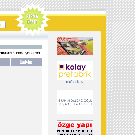
irmaları
burada yer alıyor.
İletişim
prefabrik ev