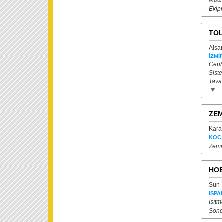
Müte
Ekip
TOL
Alsa
İZMİ
Ceph
Siste
Tava
ZEM
Kara
KOC
Zemi
HOB
Sun 
ISPA
Isıtm
Sond