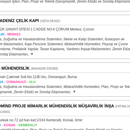
rasyon İşleri, Plan, Proje ve Teknik Danışmanlık, Zemin Etüdü ve Sondaj Ekipmanla
ADENİZ ÇELİK KAPI
(SEFA DENİZ)
K SANAYİ SİTESİ 1.CADDE NO:4 ÇORUM Merkez, Çorum
-
UM
MERKEZ
a, Soğutma ve Havalandırma Sistemleri, İskele ve Kalıp Sistemleri, İzolasyon ve
ım Malzemeleri, Kapı Pencere Sistemleri, Müteahhitlik Hizmetleri, Peyzaj ve Çevre
nleme, Prefabrik Yapılar, Tavan Kaplama, Yardımcı İnşaat Malzemeleri, Zemin Etü
ondaj Ekipmanları,
 MÜHENDİSLİK
(BAHADIR ERDİM)
mah.Çakmak Sok.No:11/B Ulu, Osmangazi, Bursa
-
-
SA
OSMANGAZİ
ULU
a, Soğutma ve Havalandırma Sistemleri, Müteahhitlik Hizmetleri, Plan, Proje ve Tek
şmanlık, Zemin Etüdü ve Sondaj Ekipmanları,
MİND PROJE MİMARLIK MÜHENDİSLİK MÜŞAVİRLİK İNŞA
(FATMA J
ELMAS)
okak no.72 jüt han kat:1/104 Kemeraltı, Konak, İzmir
-
-
R
KONAK
KEMERALTI