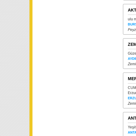
AKT
ulu 
BUR
Peyz
ZEM
Güze
AYDI
Zemi
MER
CUMH
Erzu
ERZ
Zemi
ANT
Yeşi
ANT