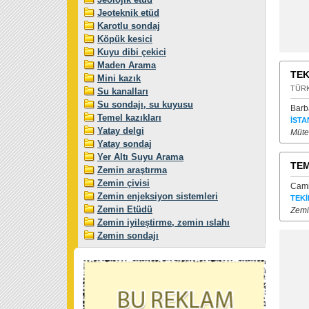
Jeoteknik etüd
Karotlu sondaj
Köpük kesici
Kuyu dibi çekici
Maden Arama
TEK
Mini kazık
TÜRK
Su kanalları
Su sondajı, su kuyusu
Barb
Temel kazıkları
İSTA
Yatay delgi
Müte
Yatay sondaj
Yer Altı Suyu Arama
TEM
Zemin araştırma
Zemin çivisi
Cami
Zemin enjeksiyon sistemleri
TEK
Zemin Etüdü
Zemi
Zemin iyileştirme, zemin ıslahı
Zemin sondajı