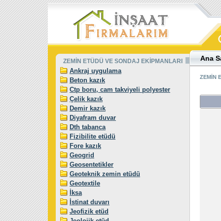
Ana S
ZEMİN ETÜDÜ VE SONDAJ EKİPMANLARI
Ankraj uygulama
ZEMİN 
Beton kazık
Ctp boru, cam takviyeli polyester
Çelik kazık
Demir kazık
Diyafram duvar
Dth tabanca
Fizibilite etüdü
Fore kazık
Geogrid
Geosentetikler
Geoteknik zemin etüdü
Geotextile
İksa
İstinat duvarı
Jeofizik etüd
Jeolojik etüd