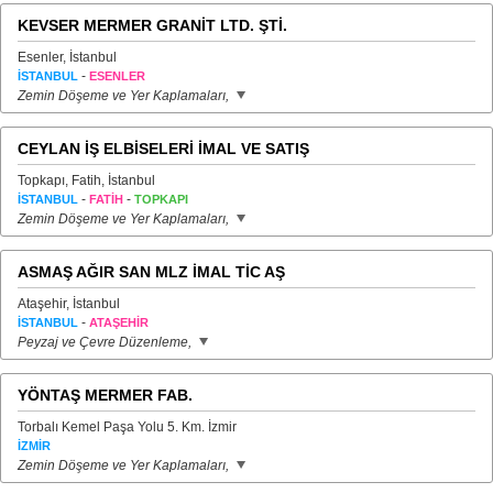
KEVSER MERMER GRANİT LTD. ŞTİ.
Esenler, İstanbul
-
İSTANBUL
ESENLER
Zemin Döşeme ve Yer Kaplamaları,
CEYLAN İŞ ELBİSELERİ İMAL VE SATIŞ
Topkapı, Fatih, İstanbul
-
-
İSTANBUL
FATİH
TOPKAPI
Zemin Döşeme ve Yer Kaplamaları,
ASMAŞ AĞIR SAN MLZ İMAL TİC AŞ
Ataşehir, İstanbul
-
İSTANBUL
ATAŞEHİR
Peyzaj ve Çevre Düzenleme,
YÖNTAŞ MERMER FAB.
Torbalı Kemel Paşa Yolu 5. Km. İzmir
İZMİR
Zemin Döşeme ve Yer Kaplamaları,