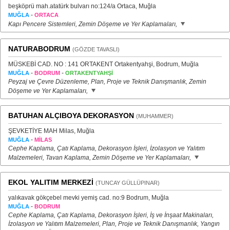
beşköprü mah.atatürk bulvarı no:124/a Ortaca, Muğla
-
MUĞLA
ORTACA
Kapı Pencere Sistemleri, Zemin Döşeme ve Yer Kaplamaları,
NATURABODRUM
(GÖZDE TAVASLI)
MÜSKEBİ CAD. NO : 141 ORTAKENT Ortakentyahşi, Bodrum, Muğla
-
-
MUĞLA
BODRUM
ORTAKENTYAHŞİ
Peyzaj ve Çevre Düzenleme, Plan, Proje ve Teknik Danışmanlık, Zemin
Döşeme ve Yer Kaplamaları,
BATUHAN ALÇIBOYA DEKORASYON
(MUHAMMER)
ŞEVKETİYE MAH Milas, Muğla
-
MUĞLA
MİLAS
Cephe Kaplama, Çatı Kaplama, Dekorasyon İşleri, İzolasyon ve Yalıtım
Malzemeleri, Tavan Kaplama, Zemin Döşeme ve Yer Kaplamaları,
EKOL YALITIM MERKEZİ
(TUNCAY GÜLLÜPINAR)
yalıkavak gökçebel mevki yemiş cad. no:9 Bodrum, Muğla
-
MUĞLA
BODRUM
Cephe Kaplama, Çatı Kaplama, Dekorasyon İşleri, İş ve İnşaat Makinaları,
İzolasyon ve Yalıtım Malzemeleri, Plan, Proje ve Teknik Danışmanlık, Yangın