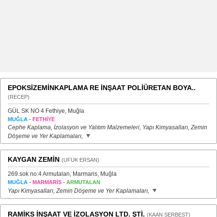
EPOKSİZEMİNKAPLAMA RE İNŞAAT POLİÜRETAN BOYA..
(RECEP)
GÜL SK NO 4 Fethiye, Muğla
-
MUĞLA
FETHİYE
Cephe Kaplama, İzolasyon ve Yalıtım Malzemeleri, Yapı Kimyasalları, Zemin
Döşeme ve Yer Kaplamaları,
KAYGAN ZEMİN
(UFUK ERSAN)
269.sok no:4 Armutalan, Marmaris, Muğla
-
-
MUĞLA
MARMARİS
ARMUTALAN
Yapı Kimyasalları, Zemin Döşeme ve Yer Kaplamaları,
RAMİKS İNŞAAT VE İZOLASYON LTD. ŞTİ.
(KAAN SERBEST)