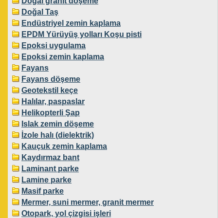
Doğal granit döşeme
Doğal Taş
Endüstriyel zemin kaplama
EPDM Yürüyüş yolları Koşu pisti
Epoksi uygulama
Epoksi zemin kaplama
Fayans
Fayans döşeme
Geotekstil keçe
Halılar, paspaslar
Helikopterli Şap
Islak zemin döşeme
İzole halı (dielektrik)
Kauçuk zemin kaplama
Kaydırmaz bant
Laminant parke
Lamine parke
Masif parke
Mermer, suni mermer, granit mermer
Otopark, yol çizgisi işleri