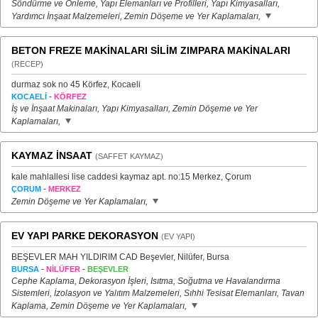
Söndürme ve Önleme, Yapı Elemanları ve Profilleri, Yapı Kimyasalları,
Yardımcı İnşaat Malzemeleri, Zemin Döşeme ve Yer Kaplamaları,
BETON FREZE MAKİNALARI SİLİM ZIMPARA MAKİNALARI
(RECEP)
durmaz sok no 45 Körfez, Kocaeli
-
KOCAELİ
KÖRFEZ
İş ve İnşaat Makinaları, Yapı Kimyasalları, Zemin Döşeme ve Yer
Kaplamaları,
KAYMAZ İNSAAT
(SAFFET KAYMAZ)
kale mahlallesi lise caddesi kaymaz apt. no:15 Merkez, Çorum
-
ÇORUM
MERKEZ
Zemin Döşeme ve Yer Kaplamaları,
EV YAPI PARKE DEKORASYON
(EV YAPI)
BEŞEVLER MAH YILDIRIM CAD Beşevler, Nilüfer, Bursa
-
-
BURSA
NİLÜFER
BEŞEVLER
Cephe Kaplama, Dekorasyon İşleri, Isıtma, Soğutma ve Havalandırma
Sistemleri, İzolasyon ve Yalıtım Malzemeleri, Sıhhi Tesisat Elemanları, Tavan
Kaplama, Zemin Döşeme ve Yer Kaplamaları,