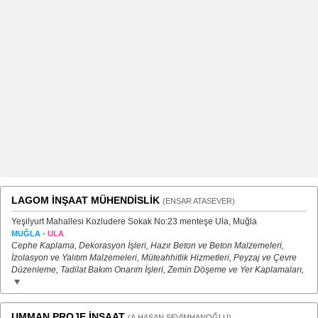
LAGOM İNŞAAT MÜHENDİSLİK
(ENSAR ATASEVER)
Yeşilyurt Mahallesi Kozludere Sokak No:23 menteşe Ula, Muğla
-
MUĞLA
ULA
Cephe Kaplama, Dekorasyon İşleri, Hazır Beton ve Beton Malzemeleri,
İzolasyon ve Yalıtım Malzemeleri, Müteahhitlik Hizmetleri, Peyzaj ve Çevre
Düzenleme, Tadilat Bakım Onarım İşleri, Zemin Döşeme ve Yer Kaplamaları,
UMMAN PROJE İNŞAAT
(A.HASAN SEVİMHANOĞLU)