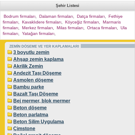
Şehir Listesi
Bodrum firmaları
Dalaman firmaları
Datça firmaları
Fethiye
,
,
,
firmaları
Kavaklıdere firmaları
Köyceğiz firmaları
Marmaris
,
,
,
firmaları
Merkez firmaları
Milas firmaları
Ortaca firmaları
Ula
,
,
,
,
firmaları
Yatağan firmaları
,
,
ZEMİN DÖŞEME VE YER KAPLAMALARI
3 boyutlu zemin
Ahşap zemin kaplama
Akrilik Zemin
Andezit Taşı Döşeme
Asmolen döşeme
Bambu parke
Bazalt Taşı Döşeme
Bej mermer, blok mermer
Beton döşeme
Beton parlatma
Beton Silim Uygulama
Çimstone