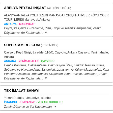
ABELYA PEYZAJ İNŞAAT
(ALİ KÖSELOĞLU)
ALANYA ANTALYA YOLU ÜZERİ MANAVGAT ÇIKIŞI HATİPLER KÖYÜ ÖGER
TOUR İLERİSİ Manavgat, Antalya
-
ANTALYA
MANAVGAT
Peyzaj ve Çevre Düzenleme, Plan, Proje ve Teknik Danışmanlık, Zemin
Döşeme ve Yer Kaplamaları,
SUPERTAMİRCİ.COM
(KEREM BEY)
Çayyolu Köyü Girişi, 8.cadde, 116/C, Çayyolu, Ankara Çayyolu, Yenimahalle,
Ankara
-
-
ANKARA
YENİMAHALLE
ÇAYYOLU
Cephe Kaplama, Çatı Kaplama, Dekorasyon İşleri, Elektrik Tesisatı, Isıtma,
Soğutma ve Havalandırma Sistemleri, İzolasyon ve Yalıtım Malzemeleri, Kapı
Pencere Sistemleri, Müteahhitlik Hizmetleri, Sıhhi Tesisat Elemanları, Zemin
Döşeme ve Yer Kaplamaları,
TEK İMALAT SANAYİ
Yukarı Dudullu, Ümraniye, İstanbul
-
-
İSTANBUL
ÜMRANİYE
YUKARI DUDULLU
Zemin Döşeme ve Yer Kaplamaları,