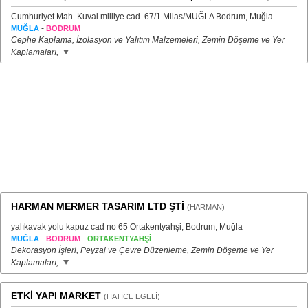
Cumhuriyet Mah. Kuvai milliye cad. 67/1 Milas/MUĞLA Bodrum, Muğla
-
MUĞLA
BODRUM
Cephe Kaplama, İzolasyon ve Yalıtım Malzemeleri, Zemin Döşeme ve Yer
Kaplamaları,
HARMAN MERMER TASARIM LTD ŞTİ
(HARMAN)
yalıkavak yolu kapuz cad no 65 Ortakentyahşi, Bodrum, Muğla
-
-
MUĞLA
BODRUM
ORTAKENTYAHŞİ
Dekorasyon İşleri, Peyzaj ve Çevre Düzenleme, Zemin Döşeme ve Yer
Kaplamaları,
ETKİ YAPI MARKET
(HATİCE EGELİ)