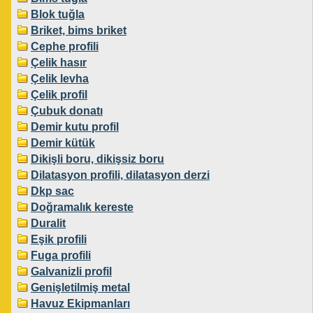
Blok tuğla
Briket, bims briket
Cephe profili
Çelik hasır
Çelik levha
Çelik profil
Çubuk donatı
Demir kutu profil
Demir kütük
Dikişli boru, dikişsiz boru
Dilatasyon profili, dilatasyon derzi
Dkp sac
Doğramalık kereste
Duralit
Eşik profili
Fuga profili
Galvanizli profil
Genişletilmiş metal
Havuz Ekipmanları