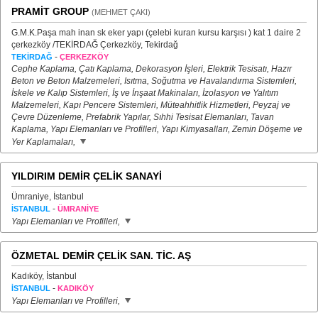
PRAMİT GROUP
(MEHMET ÇAKI)
G.M.K.Paşa mah inan sk eker yapı (çelebi kuran kursu karşısı ) kat 1 daire 2
çerkezköy /TEKİRDAĞ Çerkezköy, Tekirdağ
-
TEKİRDAĞ
ÇERKEZKÖY
Cephe Kaplama, Çatı Kaplama, Dekorasyon İşleri, Elektrik Tesisatı, Hazır
Beton ve Beton Malzemeleri, Isıtma, Soğutma ve Havalandırma Sistemleri,
İskele ve Kalıp Sistemleri, İş ve İnşaat Makinaları, İzolasyon ve Yalıtım
Malzemeleri, Kapı Pencere Sistemleri, Müteahhitlik Hizmetleri, Peyzaj ve
Çevre Düzenleme, Prefabrik Yapılar, Sıhhi Tesisat Elemanları, Tavan
Kaplama, Yapı Elemanları ve Profilleri, Yapı Kimyasalları, Zemin Döşeme ve
Yer Kaplamaları,
YILDIRIM DEMİR ÇELİK SANAYİ
Ümraniye, İstanbul
-
İSTANBUL
ÜMRANİYE
Yapı Elemanları ve Profilleri,
ÖZMETAL DEMİR ÇELİK SAN. TİC. AŞ
Kadıköy, İstanbul
-
İSTANBUL
KADIKÖY
Yapı Elemanları ve Profilleri,