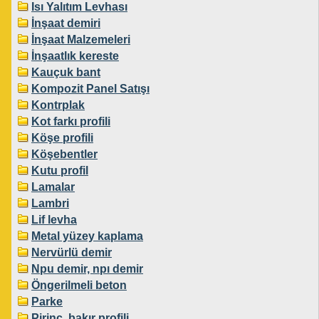
Isı Yalıtım Levhası
İnşaat demiri
İnşaat Malzemeleri
İnşaatlık kereste
Kauçuk bant
Kompozit Panel Satışı
Kontrplak
Kot farkı profili
Köşe profili
Köşebentler
Kutu profil
Lamalar
Lambri
Lif levha
Metal yüzey kaplama
Nervürlü demir
Npu demir, npı demir
Öngerilmeli beton
Parke
Pirinç, bakır profili