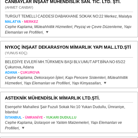
CANBAYLAR İNŞAAT MÜHENDİSLİK SAN. TİC. LTD. ŞTİ.
(AHMET CANBAY)
TURGUT TEMELLİ CADDESİ DABAKHANE SOKAK NO:22 Merkez, Malatya
-
MALATYA
MERKEZ
Cephe Kaplama, Müteahhitlik Hizmetleri, Peyzaj ve Çevre Düzenleme, Yapı
Elemanları ve Profilleri,
NYKOÇ İNŞAAT DEKARASYON MİMARLIK YAPI MAL.LTD.ŞTİ
(YUNUS KOÇ)
BELEDİYE EVLERİ MH.TÜRKMEN BAŞI BLV.UMUT APT.BİNA NO 65/22
Çukurova, Adana
-
ADANA
ÇUKUROVA
Cephe Kaplama, Dekorasyon İşleri, Kapı Pencere Sistemleri, Müteahhitlik
Hizmetleri, Yapı Elemanları ve Profilleri, Yapı Kimyasalları,
ASTEKNİK MÜHENDİSLİK MİMARLIK LTD.ŞTİ.
Esenşehir Mahallesi Şair Fuzuli Sokak No:10 Yukarı Dudullu, Ümraniye,
İstanbul
-
-
İSTANBUL
ÜMRANİYE
YUKARI DUDULLU
Cephe Kaplama, İzolasyon ve Yalıtım Malzemeleri, Yapı Elemanları ve
Profilleri,