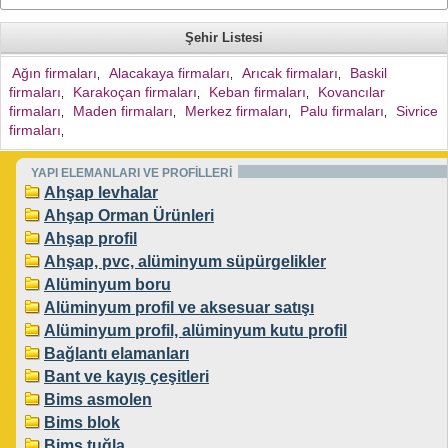
Şehir Listesi
Ağın firmaları
Alacakaya firmaları
Arıcak firmaları
Baskil
,
,
,
firmaları
Karakoçan firmaları
Keban firmaları
Kovancılar
,
,
,
firmaları
Maden firmaları
Merkez firmaları
Palu firmaları
Sivrice
,
,
,
,
firmaları
,
YAPI ELEMANLARI VE PROFİLLERİ
Ahşap levhalar
Ahşap Orman Ürünleri
Ahşap profil
Ahşap, pvc, alüminyum süpürgelikler
Alüminyum boru
Alüminyum profil ve aksesuar satışı
Alüminyum profil, alüminyum kutu profil
Bağlantı elamanları
Bant ve kayış çeşitleri
Bims asmolen
Bims blok
Bims tuğla