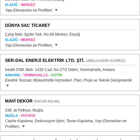
-
ELAZIĞ
MERKEZ
Yapı Elemanları ve Profilleri,
DÜNYA SAC TİCARET
Çarşı Mah. İşçiler Sok. No:48 Merkez, Elazığ
-
ELAZIĞ
MERKEZ
Yapı Elemanları ve Profilleri,
SER-DAL ENERJİ ELEKTRİK LTD. ŞTİ.
(ABDULKADİR GÜRBÜZ)
İvedik OSB. Mah. 1435 Cad. No:27/2 Ostim, Yenimahalle, Ankara
-
-
ANKARA
YENİMAHALLE
OSTİM
Elektrik Tesisatı, Müteahhitlik Hizmetleri, Plan, Proje ve Teknik Danışmanlık,
MAVİ DEKOR
(ENCER ASLAN)
338. sk Fethiye, Muğla
-
MUĞLA
FETHİYE
Cephe Kaplama, Dekorasyon İşleri, Tavan Kaplama, Yapı Elemanları ve
Profilleri,