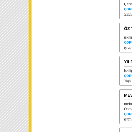
Çepn
ÇOR
Sıhhi
ÖZ 
iskil
ÇOR
İş ve
YIL
İski
ÇOR
Yapı
MES
mehm
Osma
ÇOR
Isıt