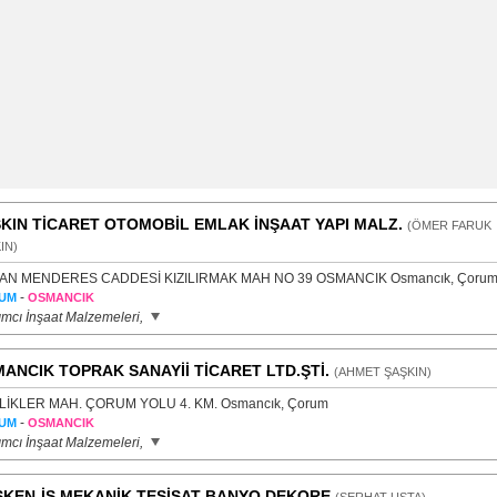
KIN TİCARET OTOMOBİL EMLAK İNŞAAT YAPI MALZ.
(ÖMER FARUK
IN)
AN MENDERES CADDESİ KIZILIRMAK MAH NO 39 OSMANCIK Osmancık, Çoru
-
UM
OSMANCIK
ımcı İnşaat Malzemeleri,
ANCIK TOPRAK SANAYİİ TİCARET LTD.ŞTİ.
(AHMET ŞAŞKIN)
LİKLER MAH. ÇORUM YOLU 4. KM. Osmancık, Çorum
-
UM
OSMANCIK
ımcı İnşaat Malzemeleri,
KEN-İŞ MEKANİK TESİSAT BANYO DEKORE