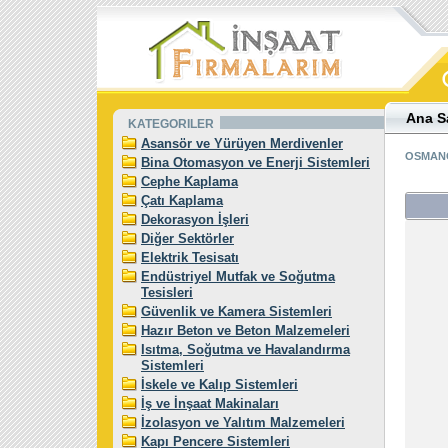
Ana S
KATEGORILER
Asansör ve Yürüyen Merdivenler
OSMANC
Bina Otomasyon ve Enerji Sistemleri
Cephe Kaplama
Çatı Kaplama
Dekorasyon İşleri
Diğer Sektörler
Elektrik Tesisatı
Endüstriyel Mutfak ve Soğutma
Tesisleri
Güvenlik ve Kamera Sistemleri
Hazır Beton ve Beton Malzemeleri
Isıtma, Soğutma ve Havalandırma
Sistemleri
İskele ve Kalıp Sistemleri
İş ve İnşaat Makinaları
İzolasyon ve Yalıtım Malzemeleri
Kapı Pencere Sistemleri