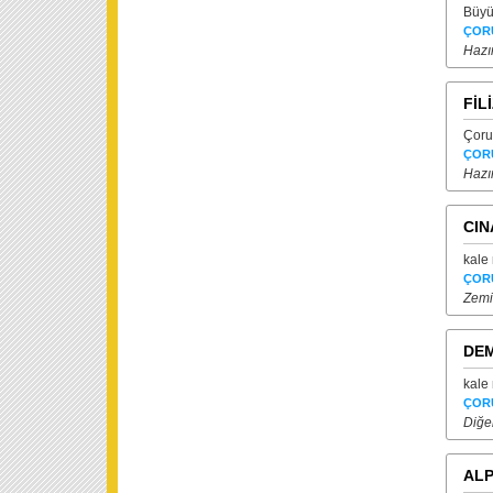
Büyü
ÇOR
Hazı
FİL
Çoru
ÇOR
Hazı
CIN
kale
ÇOR
Zemi
DEM
kale
ÇOR
Diğer
AL