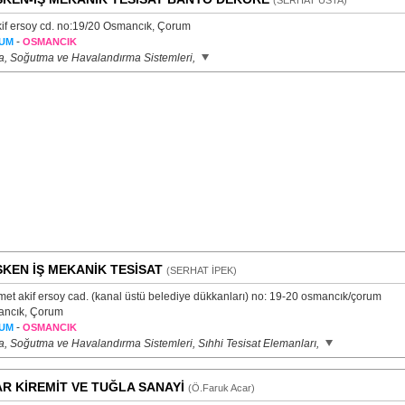
(SERHAT USTA)
kif ersoy cd. no:19/20 Osmancık, Çorum
-
UM
OSMANCIK
ma, Soğutma ve Havalandırma Sistemleri,
KEN İŞ MEKANİK TESİSAT
(SERHAT İPEK)
et akif ersoy cad. (kanal üstü belediye dükkanları) no: 19-20 osmancık/çorum
ncık, Çorum
-
UM
OSMANCIK
ma, Soğutma ve Havalandırma Sistemleri, Sıhhi Tesisat Elemanları,
R KİREMİT VE TUĞLA SANAYİ
(Ö.Faruk Acar)