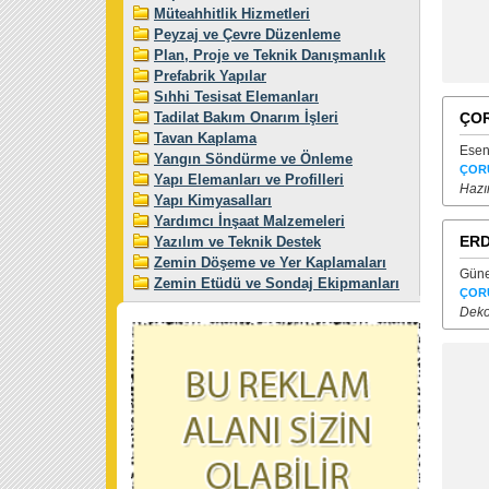
Müteahhitlik Hizmetleri
Peyzaj ve Çevre Düzenleme
Plan, Proje ve Teknik Danışmanlık
Prefabrik Yapılar
Sıhhi Tesisat Elemanları
Tadilat Bakım Onarım İşleri
ÇOR
Tavan Kaplama
Esen
Yangın Söndürme ve Önleme
ÇOR
Yapı Elemanları ve Profilleri
Hazı
Yapı Kimyasalları
Yardımcı İnşaat Malzemeleri
ERD
Yazılım ve Teknik Destek
Zemin Döşeme ve Yer Kaplamaları
Güne
Zemin Etüdü ve Sondaj Ekipmanları
ÇOR
Deko