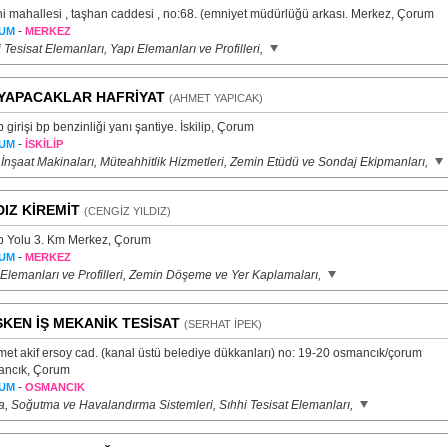
i mahallesi , taşhan caddesi , no:68. (emniyet müdürlüğü arkası. Merkez, Çorum
-
UM
MERKEZ
 Tesisat Elemanları, Yapı Elemanları ve Profilleri,
YAPACAKLAR HAFRİYAT
(AHMET YAPICAK)
ip girişi bp benzinliği yanı şantiye. İskilip, Çorum
-
UM
İSKİLİP
 İnşaat Makinaları, Müteahhitlik Hizmetleri, Zemin Etüdü ve Sondaj Ekipmanları,
DIZ KİREMİT
(CENGİZ YILDIZ)
lip Yolu 3. Km Merkez, Çorum
-
UM
MERKEZ
 Elemanları ve Profilleri, Zemin Döşeme ve Yer Kaplamaları,
KEN İŞ MEKANİK TESİSAT
(SERHAT İPEK)
et akif ersoy cad. (kanal üstü belediye dükkanları) no: 19-20 osmancık/çorum
ncık, Çorum
-
UM
OSMANCIK
ma, Soğutma ve Havalandırma Sistemleri, Sıhhi Tesisat Elemanları,