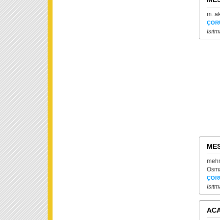
m. a
ÇOR
Isıt
MES
mehm
Osma
ÇOR
Isıt
ACA