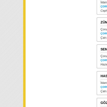
İsta
ÇOR
Ceph
ZÜM
Çoru
ÇOR
Çatı
SEM
Çoru
ÇOR
Hazı
HAS
İsta
ÇOR
Çatı
GÖZ