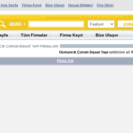
Ana Sayfa
Firma Kayıt
Bize Ulaşın
Hesap Bilgileri
Üye Girişi
ayfa
Tüm Firmalar
Firma Kayıt
Bize Ulaşın
IK ÇORUM İNŞAAT YAPI FİRMALARI
Osmancık Çorum İnşaat Yapı
sektörüne ait
f
Firma Adı