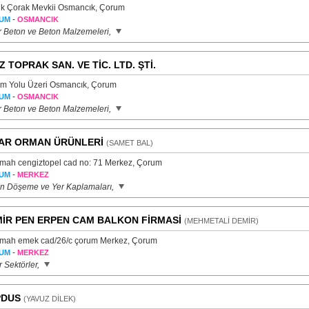
k Çorak Mevkii Osmancık, Çorum
-
UM
OSMANCIK
r Beton ve Beton Malzemeleri,
İZ TOPRAK SAN. VE TİC. LTD. ŞTİ.
m Yolu Üzeri Osmancık, Çorum
-
UM
OSMANCIK
r Beton ve Beton Malzemeleri,
AR ORMAN ÜRÜNLERİ
(SAMET BAL)
 mah cengiztopel cad no: 71 Merkez, Çorum
-
UM
MERKEZ
n Döşeme ve Yer Kaplamaları,
İR PEN ERPEN CAM BALKON FİRMASİ
(MEHMETALİ DEMİR)
 mah emek cad/26/c çorum Merkez, Çorum
-
UM
MERKEZ
 Sektörler,
PDUS
(YAVUZ DİLEK)