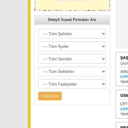
Detaylı İnşaat Firmaları Ara
ŞAŞ
ŞAŞK
ADN
ÇOR
Yard
OSM
ÇİFT
ÇOR
Yard
MES