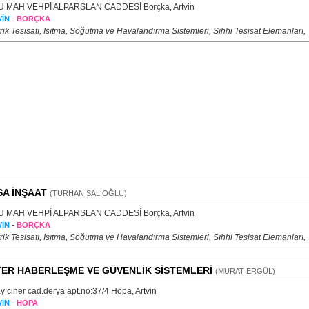
 MAH VEHPİ ALPARSLAN CADDESİ Borçka, Artvin
-
İN
BORÇKA
rik Tesisatı, Isıtma, Soğutma ve Havalandırma Sistemleri, Sıhhi Tesisat Elemanları,
SA İNŞAAT
(TURHAN SALİOĞLU)
 MAH VEHPİ ALPARSLAN CADDESİ Borçka, Artvin
-
İN
BORÇKA
rik Tesisatı, Isıtma, Soğutma ve Havalandırma Sistemleri, Sıhhi Tesisat Elemanları,
ER HABERLEŞME VE GÜVENLİK SİSTEMLERİ
(MURAT ERGÜL)
y ciner cad.derya apt.no:37/4 Hopa, Artvin
-
İN
HOPA