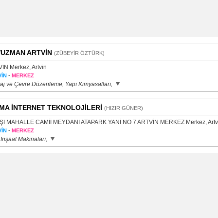
UZMAN ARTVİN
(ZÜBEYİR ÖZTÜRK)
İN Merkez, Artvin
-
İN
MERKEZ
aj ve Çevre Düzenleme, Yapı Kimyasalları,
MA İNTERNET TEKNOLOJİLERİ
(HIZIR GÜNER)
I MAHALLE CAMİİ MEYDANI ATAPARK YANİ NO 7 ARTVİN MERKEZ Merkez, Artv
-
İN
MERKEZ
 İnşaat Makinaları,