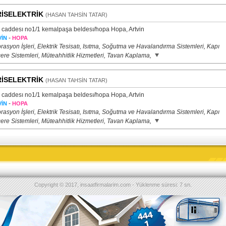
İSELEKTRİK
(HASAN TAHSİN TATAR)
s caddesı no1/1 kemalpaşa beldesı/hopa Hopa, Artvin
-
İN
HOPA
asyon İşleri, Elektrik Tesisatı, Isıtma, Soğutma ve Havalandırma Sistemleri, Kapı
ere Sistemleri, Müteahhitlik Hizmetleri, Tavan Kaplama,
İSELEKTRİK
(HASAN TAHSİN TATAR)
s caddesı no1/1 kemalpaşa beldesı/hopa Hopa, Artvin
-
İN
HOPA
asyon İşleri, Elektrik Tesisatı, Isıtma, Soğutma ve Havalandırma Sistemleri, Kapı
ere Sistemleri, Müteahhitlik Hizmetleri, Tavan Kaplama,
Copyright © 2017, insaatfirmalarim.com - Yüklenme süresi: 7 sn.