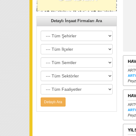
Detaylı İnşaat Firmaları Ara
HAV
ARTV
ARTV
Peyz
HAV
ARTV
ARTV
Peyz
YIL