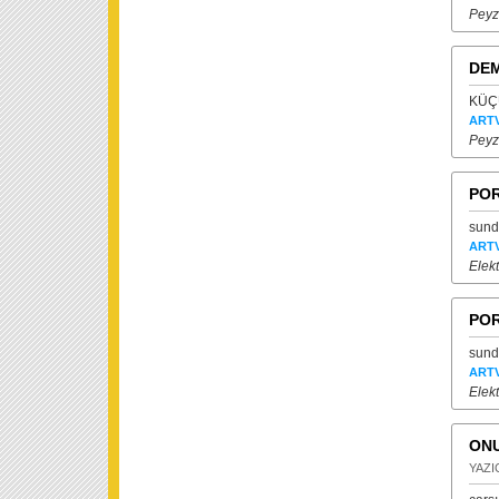
Peyz
DEM
KÜÇÜ
ARTV
Peyz
POR
sund
ARTV
Elekt
POR
sund
ARTV
Elekt
ONU
YAZIC