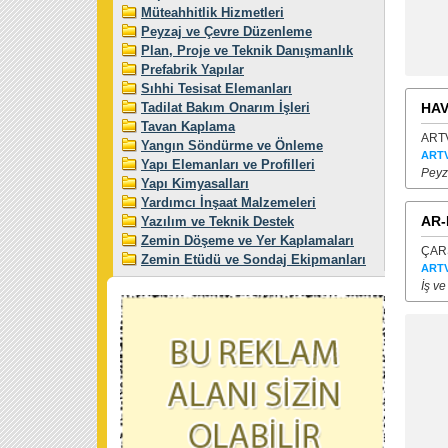
Müteahhitlik Hizmetleri
Peyzaj ve Çevre Düzenleme
Plan, Proje ve Teknik Danışmanlık
Prefabrik Yapılar
Sıhhi Tesisat Elemanları
Tadilat Bakım Onarım İşleri
HAV
Tavan Kaplama
ARTV
Yangın Söndürme ve Önleme
ARTV
Yapı Elemanları ve Profilleri
Peyz
Yapı Kimyasalları
Yardımcı İnşaat Malzemeleri
AR-
Yazılım ve Teknik Destek
Zemin Döşeme ve Yer Kaplamaları
ÇARŞ
Zemin Etüdü ve Sondaj Ekipmanları
ARTV
İş ve