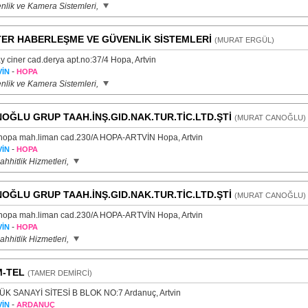
nlik ve Kamera Sistemleri,
ER HABERLEŞME VE GÜVENLİK SİSTEMLERİ
(MURAT ERGÜL)
y ciner cad.derya apt.no:37/4 Hopa, Artvin
-
İN
HOPA
nlik ve Kamera Sistemleri,
OĞLU GRUP TAAH.İNŞ.GID.NAK.TUR.TİC.LTD.ŞTİ
(MURAT CANOĞLU)
 hopa mah.liman cad.230/A HOPA-ARTVİN Hopa, Artvin
-
İN
HOPA
hhitlik Hizmetleri,
OĞLU GRUP TAAH.İNŞ.GID.NAK.TUR.TİC.LTD.ŞTİ
(MURAT CANOĞLU)
 hopa mah.liman cad.230/A HOPA-ARTVİN Hopa, Artvin
-
İN
HOPA
hhitlik Hizmetleri,
-TEL
(TAMER DEMİRCİ)
K SANAYİ SİTESİ B BLOK NO:7 Ardanuç, Artvin
-
İN
ARDANUÇ