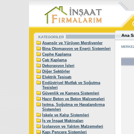
Ana S
KATEGORILER
Asansör ve Yürüyen Merdivenler
MERKEZ
Bina Otomasyon ve Enerji Sistemleri
Cephe Kaplama
Çatı Kaplama
Dekorasyon İşleri
Diğer Sektörler
Elektrik Tesisatı
Endüstriyel Mutfak ve Soğutma
Tesisleri
Güvenlik ve Kamera Sistemleri
Hazır Beton ve Beton Malzemeleri
Isıtma, Soğutma ve Havalandırma
Sistemleri
İskele ve Kalıp Sistemleri
İş ve İnşaat Makinaları
İzolasyon ve Yalıtım Malzemeleri
Kapı Pencere Sistemleri