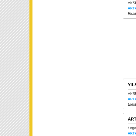
AKSU
ARTV
Elekt
YIL
AKSU
ARTV
Elekt
ART
turga
ARTV