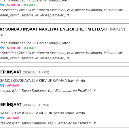
 mah.atatürk cad. no 12 Damar, Murgul, Artvin
-
-
İN
MURGUL
DAMAR
 Sektörler, Güvenlik ve Kamera Sistemleri, İş ve İnşaat Makinaları, Müteahhitlik
etleri, Zemin Döşeme ve Yer Kaplamaları,
R SONDAJ İNŞAAT NAKLİYAT ENERJİ ÜRETİM LTD.ŞTİ
(RAMAZAN
I)
 mah.atatürk cad. no 12 Damar, Murgul, Artvin
-
-
İN
MURGUL
DAMAR
 Sektörler, Güvenlik ve Kamera Sistemleri, İş ve İnşaat Makinaları, Müteahhitlik
etleri, Zemin Döşeme ve Yer Kaplamaları,
ER İNŞAAT
(SERDAL TURAN)
SA MOSKOVSKAYA 25 A KİEV UKRAYNA Arhavi, Artvin
-
İN
ARHAVİ
asyon İşleri, Tavan Kaplama, Yapı Elemanları ve Profilleri,
ER İNŞAAT
(SERDAL TURAN)
SA MOSKOVSKAYA 25 A KİEV UKRAYNA Arhavi, Artvin
-
İN
ARHAVİ
asyon İşleri, Tavan Kaplama, Yapı Elemanları ve Profilleri,