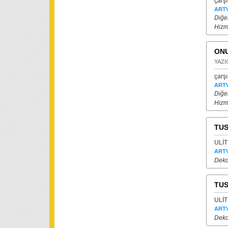
çarşı
ARTV
Diğer
Hizm
ONU
YAZIC
çarşı
ARTV
Diğer
Hizm
TUS
ULİT
ARTV
Dekor
TUS
ULİT
ARTV
Dekor