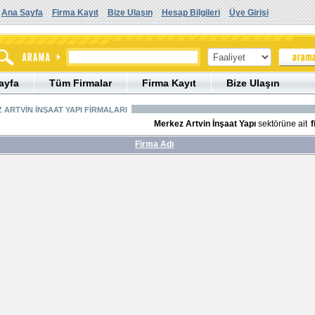
Ana Sayfa
Firma Kayıt
Bize Ulaşın
Hesap Bilgileri
Üye Girişi
ayfa
Tüm Firmalar
Firma Kayıt
Bize Ulaşın
 ARTVİN İNŞAAT YAPI FİRMALARI
Merkez Artvin İnşaat Yapı
sektörüne ait
f
Firma Adı