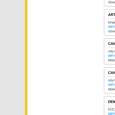
Güve
ART
turga
ARTV
Güve
CAN
orta
ARTV
Mütea
CAN
orta
ARTV
Mütea
DEM
KÜÇÜ
ARTV