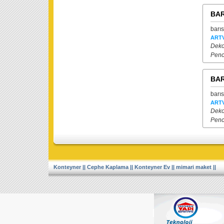
BAR
barı
ARTV
Dekor
Penc
BAR
barı
ARTV
Dekor
Penc
Konteyner
||
Cephe Kaplama
||
Konteyner Ev
||
mimari maket
||