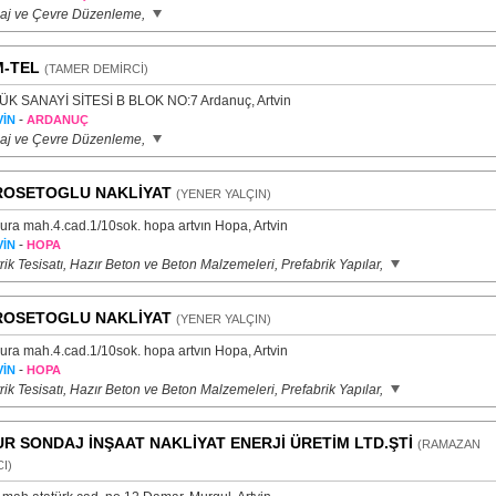
aj ve Çevre Düzenleme,
-TEL
(TAMER DEMİRCİ)
K SANAYİ SİTESİ B BLOK NO:7 Ardanuç, Artvin
-
İN
ARDANUÇ
aj ve Çevre Düzenleme,
OSETOGLU NAKLİYAT
(YENER YALÇIN)
ura mah.4.cad.1/10sok. hopa artvın Hopa, Artvin
-
İN
HOPA
rik Tesisatı, Hazır Beton ve Beton Malzemeleri, Prefabrik Yapılar,
OSETOGLU NAKLİYAT
(YENER YALÇIN)
ura mah.4.cad.1/10sok. hopa artvın Hopa, Artvin
-
İN
HOPA
rik Tesisatı, Hazır Beton ve Beton Malzemeleri, Prefabrik Yapılar,
R SONDAJ İNŞAAT NAKLİYAT ENERJİ ÜRETİM LTD.ŞTİ
(RAMAZAN
I)