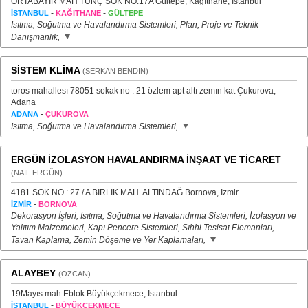
ORTABAYIR MAH TUNÇ SOK NO:17A Gültepe, Kağıthane, İstanbul
-
-
İSTANBUL
KAĞITHANE
GÜLTEPE
Isıtma, Soğutma ve Havalandırma Sistemleri, Plan, Proje ve Teknik
Danışmanlık,
SİSTEM KLİMA
(SERKAN BENDİN)
toros mahallesı 78051 sokak no : 21 özlem apt altı zemın kat Çukurova,
Adana
-
ADANA
ÇUKUROVA
Isıtma, Soğutma ve Havalandırma Sistemleri,
ERGÜN İZOLASYON HAVALANDIRMA İNŞAAT VE TİCARET
(NAİL ERGÜN)
4181 SOK NO : 27 / A BİRLİK MAH. ALTINDAĞ Bornova, İzmir
-
İZMİR
BORNOVA
Dekorasyon İşleri, Isıtma, Soğutma ve Havalandırma Sistemleri, İzolasyon ve
Yalıtım Malzemeleri, Kapı Pencere Sistemleri, Sıhhi Tesisat Elemanları,
Tavan Kaplama, Zemin Döşeme ve Yer Kaplamaları,
ALAYBEY
(OZCAN)
19Mayıs mah Eblok Büyükçekmece, İstanbul
-
İSTANBUL
BÜYÜKÇEKMECE