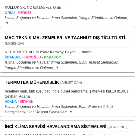
KULLUK SK. NO 6/A Merkez, Ordu
-
ORDU
MERKEZ
Isıtma, Soğutma ve Havalandırma Sistemleri, Yangın Söndürme ve Önleme,
MAG TEKNİK MALZEMELERİ VE TAAHHÜT DIŞ TİC.LTD.ŞTİ.
(MASİS ASA)
NECATİBEY CAD. NO:50/2 Karaköy, Beyoğlu, İstanbul
-
-
İSTANBUL
BEYOĞLU
KARAKÖY
Isıtma, Soğutma ve Havalandırma Sistemleri, Sıhhi Tesisat Elemanları,
Yangın Söndürme ve Önleme,
TERMOTEK MÜHENDİSLİK
(AHMET CAN)
reşatbey mah. türk kuşu cad. no:1 günet panorama iş merkezi kat.10 d:1001
Seyhan, Adana
-
ADANA
SEYHAN
Isıtma, Soğutma ve Havalandırma Sistemleri, Plan, Proje ve Teknik
Danışmanlık, Sıhhi Tesisat Elemanları,
İNCİ KLİMA SERVİSİ HAVALANDIRMA SİSTEMLERİ
(UĞUR İNCİ)