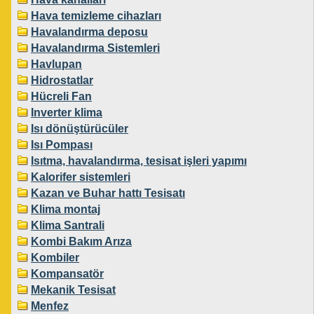
Hava temizleme cihazları
Havalandırma deposu
Havalandırma Sistemleri
Havlupan
Hidrostatlar
Hücreli Fan
Inverter klima
Isı dönüştürücüler
Isı Pompası
Isıtma, havalandırma, tesisat işleri yapımı
Kalorifer sistemleri
Kazan ve Buhar hattı Tesisatı
Klima montaj
Klima Santrali
Kombi Bakım Arıza
Kombiler
Kompansatör
Mekanik Tesisat
Menfez