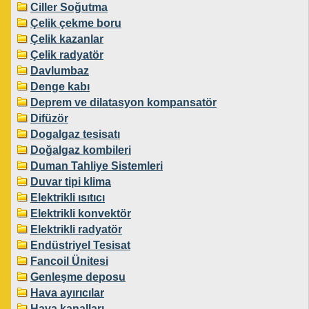
Ciller Soğutma
Çelik çekme boru
Çelik kazanlar
Çelik radyatör
Davlumbaz
Denge kabı
Deprem ve dilatasyon kompansatör
Difüzör
Dogalgaz tesisatı
Doğalgaz kombileri
Duman Tahliye Sistemleri
Duvar tipi klima
Elektrikli ısıtıcı
Elektrikli konvektör
Elektrikli radyatör
Endüstriyel Tesisat
Fancoil Ünitesi
Genleşme deposu
Hava ayırıcılar
Hava kanalları