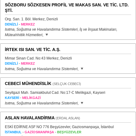
SÖZBORU SÖZKESEN PROFİL VE MAKAS SAN. VE TİC. LTD.
ŞTİ.
Org. San. 1. Böl. Merkez, Denizli
-
DENİZLİ
MERKEZ
Isıtma, Soğutma ve Havalandırma Sistemleri, İş ve İnşaat Makinaları,
Müteahhitlik Hizmetleri,
İRTEK ISI SAN. VE TİC. A.Ş.
Mimar Sinan Cad. No:43 Merkez, Denizli
-
DENİZLİ
MERKEZ
Isıtma, Soğutma ve Havalandırma Sistemleri,
CEBECİ MÜHENDİSLİK
(SELÇUK CEBECİ)
Seyitgazi Mah. Samiakbulut Cad. No:17-C Melikgazi, Kayseri
-
KAYSERİ
MELİKGAZİ
Isıtma, Soğutma ve Havalandırma Sistemleri,
ASLAN HAVALANDİRMA
(ERDAL ASLAN)
ESKİ EDİRNE ASF NO 776 Beşyüzevler, Gaziosmanpaşa, İstanbul
-
-
İSTANBUL
GAZİOSMANPAŞA
BEŞYÜZEVLER