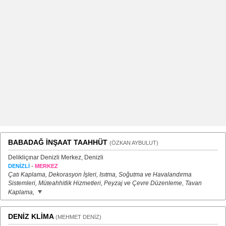
BABADAĞ İNŞAAT TAAHHÜT
(ÖZKAN AYBULUT)
Delikliçınar Denizli Merkez, Denizli
-
DENİZLİ
MERKEZ
Çatı Kaplama, Dekorasyon İşleri, Isıtma, Soğutma ve Havalandırma
Sistemleri, Müteahhitlik Hizmetleri, Peyzaj ve Çevre Düzenleme, Tavan
Kaplama,
DENİZ KLİMA
(MEHMET DENİZ)