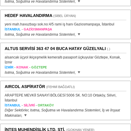
Isıtma, Soğutma ve Havalandırma Sistemleri,
HEDEF HAVALANDIRMA
(SİBEL ÜRYAN)
yeni mah.havuzbaşı sok.no:4/5 rami iş hanı Gaziosmanpaşa, İstanbul
-
İSTANBUL
GAZİOSMANPAŞA
Isıtma, Soğutma ve Havalandırma Sistemleri,
ALTUS SERVİSİ 363 47 04 BUCA HATAY GÜZELYALI
(.)
alsancak üçyol ikiçeşmelik kemeraltı pasaport üçkuyular Göztepe, Konak,
İzmir
-
-
İZMİR
KONAK
GÖZTEPE
Isıtma, Soğutma ve Havalandırma Sistemleri,
AIRCOL ASPİRATÖR
(FEHMİ BAĞDATLI)
ARAPTEPE MEVKİİ SANAYİ BÖLGESİ 5006 SK. NO:10 Ortaköy, Silivri,
İstanbul
-
-
İSTANBUL
SİLİVRİ
ORTAKÖY
Diğer Sektörler, Isıtma, Soğutma ve Havalandırma Sistemleri, İş ve İnşaat
Makinaları,
İNTES MUHENDİSLİK LTD. STİ.
(GOKHAN YENER)