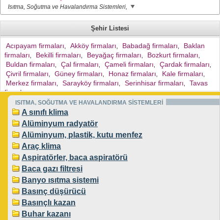
Isıtma, Soğutma ve Havalandırma Sistemleri,
Şehir Listesi
Acıpayam firmaları
Akköy firmaları
Babadağ firmaları
Baklan
,
,
,
firmaları
Bekilli firmaları
Beyağaç firmaları
Bozkurt firmaları
,
,
,
,
Buldan firmaları
Çal firmaları
Çameli firmaları
Çardak firmaları
,
,
,
,
Çivril firmaları
Güney firmaları
Honaz firmaları
Kale firmaları
,
,
,
,
Merkez firmaları
Sarayköy firmaları
Serinhisar firmaları
Tavas
,
,
,
firmaları
,
ISITMA, SOĞUTMA VE HAVALANDIRMA SİSTEMLERİ
A sınıfı klima
Alüminyum radyatör
Alüminyum, plastik, kutu menfez
Araç klima
Aspiratörler, baca aspiratörü
Baca gazı filtresi
Banyo ısıtma sistemi
Basınç düşürücü
Basınçlı kazan
Buhar kazanı