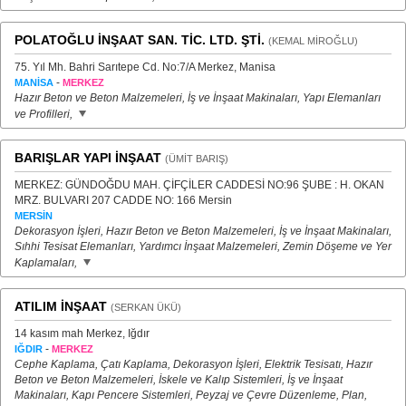
POLATOĞLU İNŞAAT SAN. TİC. LTD. ŞTİ.
(KEMAL MİROĞLU)
75. Yıl Mh. Bahri Sarıtepe Cd. No:7/A Merkez, Manisa
-
MANİSA
MERKEZ
Hazır Beton ve Beton Malzemeleri, İş ve İnşaat Makinaları, Yapı Elemanları
ve Profilleri,
BARIŞLAR YAPI İNŞAAT
(ÜMİT BARIŞ)
MERKEZ: GÜNDOĞDU MAH. ÇİFÇİLER CADDESİ NO:96 ŞUBE : H. OKAN
MRZ. BULVARI 207 CADDE NO: 166 Mersin
MERSİN
Dekorasyon İşleri, Hazır Beton ve Beton Malzemeleri, İş ve İnşaat Makinaları,
Sıhhi Tesisat Elemanları, Yardımcı İnşaat Malzemeleri, Zemin Döşeme ve Yer
Kaplamaları,
ATILIM İNŞAAT
(SERKAN ÜKÜ)
14 kasım mah Merkez, Iğdır
-
IĞDIR
MERKEZ
Cephe Kaplama, Çatı Kaplama, Dekorasyon İşleri, Elektrik Tesisatı, Hazır
Beton ve Beton Malzemeleri, İskele ve Kalıp Sistemleri, İş ve İnşaat
Makinaları, Kapı Pencere Sistemleri, Peyzaj ve Çevre Düzenleme, Plan,