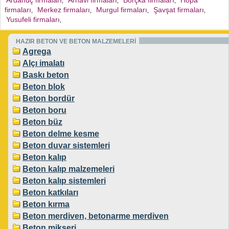
Ardanuç firmaları
Arhavi firmaları
Borçka firmaları
Hopa
,
,
,
firmaları
Merkez firmaları
Murgul firmaları
Şavşat firmaları
,
,
,
,
Yusufeli firmaları
,
HAZIR BETON VE BETON MALZEMELERİ
Agrega
Alçı imalatı
Baskı beton
Beton blok
Beton bordür
Beton boru
Beton büz
Beton delme kesme
Beton duvar sistemleri
Beton kalıp
Beton kalıp malzemeleri
Beton kalıp sistemleri
Beton katkıları
Beton kırma
Beton merdiven, betonarme merdiven
Beton mikseri