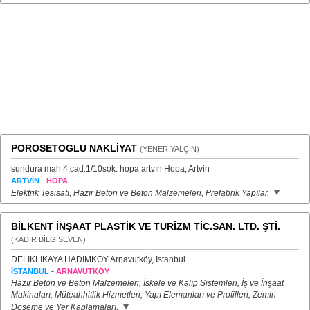
POROSETOGLU NAKLİYAT
(YENER YALÇIN)
sundura mah.4.cad.1/10sok. hopa artvın Hopa, Artvin
-
ARTVİN
HOPA
Elektrik Tesisatı, Hazır Beton ve Beton Malzemeleri, Prefabrik Yapılar,
BİLKENT İNŞAAT PLASTİK VE TURİZM TİC.SAN. LTD. ŞTİ.
(KADİR BİLGİSEVEN)
DELİKLİKAYA HADIMKÖY Arnavutköy, İstanbul
-
İSTANBUL
ARNAVUTKÖY
Hazır Beton ve Beton Malzemeleri, İskele ve Kalıp Sistemleri, İş ve İnşaat
Makinaları, Müteahhitlik Hizmetleri, Yapı Elemanları ve Profilleri, Zemin
Döşeme ve Yer Kaplamaları,