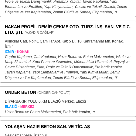
Proje ve Teknik Danışmanlık, Prefabrik Yapılar, Tavan Kaplama, Yapı
Elemanları ve Profilleri, Yapı Kimyasalları, Yazılım ve Teknik Destek, Zemin
Döşeme ve Yer Kaplamaları, Zemin Etüdü ve Sondaj Ekipmanları,
HAKAN PROFİL DEMİR ÇEKME OTO. TURZ. İNŞ. SAN. VE TİC.
LTD. ŞTİ.
(A.KADİR ÇAĞLAR)
Akıncılar Cad. No:41 Çamlılar Apt. Kat: 5 D. :10 Kahramanlar Mh. Konak,
İzmir
-
İZMİR
KONAK
Cephe Kaplama, Çatı Kaplama, Hazır Beton ve Beton Malzemeleri, İskele ve
Kalıp Sistemleri, Kapı Pencere Sistemleri, Müteahhitlik Hizmetleri, Peyzaj ve
Çevre Düzenleme, Plan, Proje ve Teknik Danışmanlık, Prefabrik Yapılar,
Tavan Kaplama, Yapı Elemanları ve Profilleri, Yapı Kimyasalları, Zemin
Döşeme ve Yer Kaplamaları, Zemin Etüdü ve Sondaj Ekipmanları,
ÖNDER BETON
(ÖNDER CANPOLAT)
DİYARBAKIR YOLU 6.KM ELAZIĞ Merkez, Elazığ
-
ELAZIĞ
MERKEZ
Hazır Beton ve Beton Malzemeleri, Prefabrik Yapılar,
YOLAŞAN HAZIR BETON SAN. VE TİC. AŞ
Gaziosmanpaşa, İstanbul