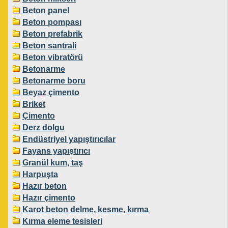
Beton panel
Beton pompası
Beton prefabrik
Beton santrali
Beton vibratörü
Betonarme
Betonarme boru
Beyaz çimento
Briket
Çimento
Derz dolgu
Endüstriyel yapıştırıcılar
Fayans yapıştırıcı
Granül kum, taş
Harpuşta
Hazır beton
Hazır çimento
Karot beton delme, kesme, kırma
Kırma eleme tesisleri