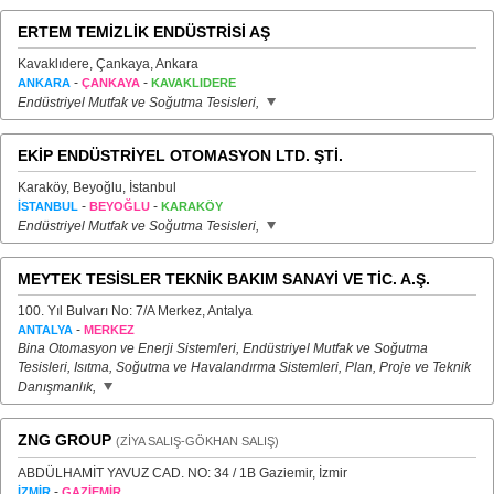
ERTEM TEMİZLİK ENDÜSTRİSİ AŞ
Kavaklıdere, Çankaya, Ankara
-
-
ANKARA
ÇANKAYA
KAVAKLIDERE
Endüstriyel Mutfak ve Soğutma Tesisleri,
EKİP ENDÜSTRİYEL OTOMASYON LTD. ŞTİ.
Karaköy, Beyoğlu, İstanbul
-
-
İSTANBUL
BEYOĞLU
KARAKÖY
Endüstriyel Mutfak ve Soğutma Tesisleri,
MEYTEK TESİSLER TEKNİK BAKIM SANAYİ VE TİC. A.Ş.
100. Yıl Bulvarı No: 7/A Merkez, Antalya
-
ANTALYA
MERKEZ
Bina Otomasyon ve Enerji Sistemleri, Endüstriyel Mutfak ve Soğutma
Tesisleri, Isıtma, Soğutma ve Havalandırma Sistemleri, Plan, Proje ve Teknik
Danışmanlık,
ZNG GROUP
(ZİYA SALIŞ-GÖKHAN SALIŞ)
ABDÜLHAMİT YAVUZ CAD. NO: 34 / 1B Gaziemir, İzmir
-
İZMİR
GAZİEMİR