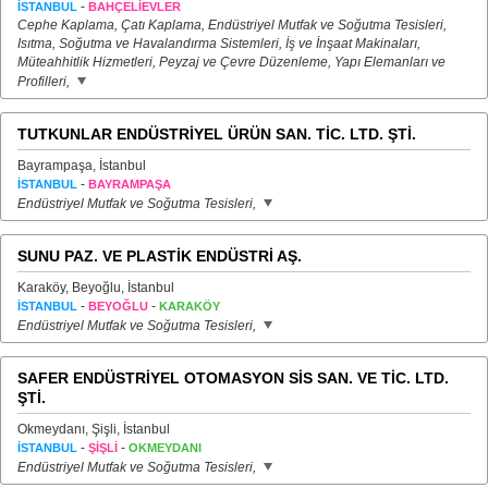
-
İSTANBUL
BAHÇELİEVLER
Cephe Kaplama, Çatı Kaplama, Endüstriyel Mutfak ve Soğutma Tesisleri,
Isıtma, Soğutma ve Havalandırma Sistemleri, İş ve İnşaat Makinaları,
Müteahhitlik Hizmetleri, Peyzaj ve Çevre Düzenleme, Yapı Elemanları ve
Profilleri,
TUTKUNLAR ENDÜSTRİYEL ÜRÜN SAN. TİC. LTD. ŞTİ.
Bayrampaşa, İstanbul
-
İSTANBUL
BAYRAMPAŞA
Endüstriyel Mutfak ve Soğutma Tesisleri,
SUNU PAZ. VE PLASTİK ENDÜSTRİ AŞ.
Karaköy, Beyoğlu, İstanbul
-
-
İSTANBUL
BEYOĞLU
KARAKÖY
Endüstriyel Mutfak ve Soğutma Tesisleri,
SAFER ENDÜSTRİYEL OTOMASYON SİS SAN. VE TİC. LTD.
ŞTİ.
Okmeydanı, Şişli, İstanbul
-
-
İSTANBUL
ŞİŞLİ
OKMEYDANI
Endüstriyel Mutfak ve Soğutma Tesisleri,