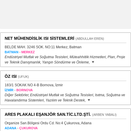
NET MÜHENDİSLİK ISI SİSTEMLERİ
(ABDULLAH EREN)
BELDE MAH. 3246 SOK. NO:11 Merkez, Batman
-
BATMAN
MERKEZ
Endüstriyel Mutfak ve Soğutma Tesisleri, Müteahhitlik Hizmetleri, Plan, Proje
ve Teknik Danışmanlık, Yangın Söndürme ve Önleme,
ÖZ ISI
(UFUK)
183/1 SOKAK NO 4-B Bornova, İzmir
-
İZMİR
BORNOVA
Diğer Sektörler, Endüstriyel Mutfak ve Soğutma Tesisleri, Isıtma, Soğutma ve
Havalandırma Sistemleri, Yazılım ve Teknik Destek,
ARES PLAKALI EŞANJÖR SAN.TİC.LTD.ŞTİ.
(ARBEN YABALI)
Organize San.Bölgesi Ordu Cd. No:4 Çukurova, Adana
-
ADANA
ÇUKUROVA