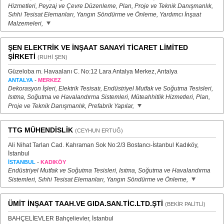
Hizmetleri, Peyzaj ve Çevre Düzenleme, Plan, Proje ve Teknik Danışmanlık,
Sıhhi Tesisat Elemanları, Yangın Söndürme ve Önleme, Yardımcı İnşaat
Malzemeleri,
ŞEN ELEKTRİK VE İNŞAAT SANAYİ TİCARET LİMİTED
ŞİRKETİ
(RUHİ ŞEN)
Güzeloba m. Havaalanı C. No:12 Lara Antalya Merkez, Antalya
-
ANTALYA
MERKEZ
Dekorasyon İşleri, Elektrik Tesisatı, Endüstriyel Mutfak ve Soğutma Tesisleri,
Isıtma, Soğutma ve Havalandırma Sistemleri, Müteahhitlik Hizmetleri, Plan,
Proje ve Teknik Danışmanlık, Prefabrik Yapılar,
TTG MÜHENDİSLİK
(CEYHUN ERTUĞ)
Ali Nihat Tarlan Cad. Kahraman Sok No:2/3 Bostancı-İstanbul Kadıköy,
İstanbul
-
İSTANBUL
KADIKÖY
Endüstriyel Mutfak ve Soğutma Tesisleri, Isıtma, Soğutma ve Havalandırma
Sistemleri, Sıhhi Tesisat Elemanları, Yangın Söndürme ve Önleme,
ÜMİT İNŞAAT TAAH.VE GIDA.SAN.TİC.LTD.ŞTİ
(BEKİR PALİTLİ)
BAHÇELİEVLER Bahçelievler, İstanbul