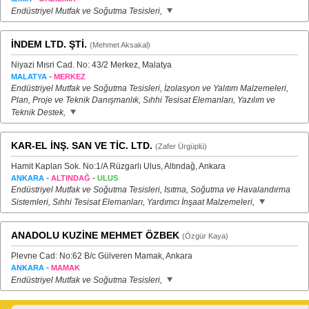
Endüstriyel Mutfak ve Soğutma Tesisleri,
İNDEM LTD. ŞTİ.
(Mehmet Aksakal)
Niyazi Mısri Cad. No: 43/2 Merkez, Malatya
-
MALATYA
MERKEZ
Endüstriyel Mutfak ve Soğutma Tesisleri, İzolasyon ve Yalıtım Malzemeleri,
Plan, Proje ve Teknik Danışmanlık, Sıhhi Tesisat Elemanları, Yazılım ve
Teknik Destek,
KAR-EL İNŞ. SAN VE TİC. LTD.
(Zafer Ürgüplü)
Hamit Kaplan Sok. No:1/A Rüzgarlı Ulus, Altındağ, Ankara
-
-
ANKARA
ALTINDAĞ
ULUS
Endüstriyel Mutfak ve Soğutma Tesisleri, Isıtma, Soğutma ve Havalandırma
Sistemleri, Sıhhi Tesisat Elemanları, Yardımcı İnşaat Malzemeleri,
ANADOLU KUZİNE MEHMET ÖZBEK
(Özgür Kaya)
Plevne Cad: No:62 B/c Gülveren Mamak, Ankara
-
ANKARA
MAMAK
Endüstriyel Mutfak ve Soğutma Tesisleri,