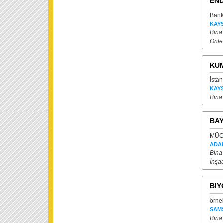
END
Bank
KAYS
Bina
Önl
KUM
İsta
KAYS
Bina
BAY
MÜCA
ADA
Bina
İnşaa
BIY
örne
SAM
Bina