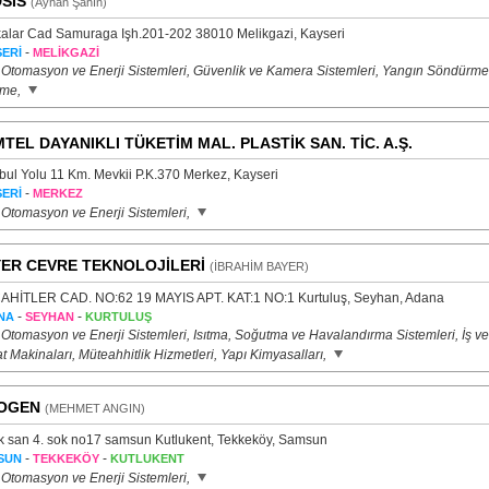
SİS
(Ayhan Şahİn)
alar Cad Samuraga Işh.201-202 38010 Melikgazi, Kayseri
-
ERİ
MELİKGAZİ
 Otomasyon ve Enerji Sistemleri, Güvenlik ve Kamera Sistemleri, Yangın Söndürme
eme,
TEL DAYANIKLI TÜKETİM MAL. PLASTİK SAN. TİC. A.Ş.
nbul Yolu 11 Km. Mevkii P.K.370 Merkez, Kayseri
-
ERİ
MERKEZ
 Otomasyon ve Enerji Sistemleri,
ER CEVRE TEKNOLOJİLERİ
(İBRAHİM BAYER)
HİTLER CAD. NO:62 19 MAYIS APT. KAT:1 NO:1 Kurtuluş, Seyhan, Adana
-
-
NA
SEYHAN
KURTULUŞ
 Otomasyon ve Enerji Sistemleri, Isıtma, Soğutma ve Havalandırma Sistemleri, İş ve
t Makinaları, Müteahhitlik Hizmetleri, Yapı Kimyasalları,
OGEN
(MEHMET ANGIN)
k san 4. sok no17 samsun Kutlukent, Tekkeköy, Samsun
-
-
SUN
TEKKEKÖY
KUTLUKENT
 Otomasyon ve Enerji Sistemleri,