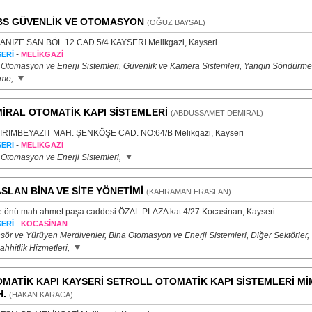
S GÜVENLİK VE OTOMASYON
(OĞUZ BAYSAL)
NİZE SAN.BÖL.12 CAD.5/4 KAYSERİ Melikgazi, Kayseri
-
ERİ
MELİKGAZİ
 Otomasyon ve Enerji Sistemleri, Güvenlik ve Kamera Sistemleri, Yangın Söndürme
eme,
İRAL OTOMATİK KAPI SİSTEMLERİ
(ABDÜSSAMET DEMİRAL)
IRIMBEYAZIT MAH. ŞENKÖŞE CAD. NO:64/B Melikgazi, Kayseri
-
ERİ
MELİKGAZİ
 Otomasyon ve Enerji Sistemleri,
SLAN BİNA VE SİTE YÖNETİMİ
(KAHRAMAN ERASLAN)
e önü mah ahmet paşa caddesi ÖZAL PLAZA kat 4/27 Kocasinan, Kayseri
-
ERİ
KOCASİNAN
sör ve Yürüyen Merdivenler, Bina Otomasyon ve Enerji Sistemleri, Diğer Sektörler,
hhitlik Hizmetleri,
MATİK KAPI KAYSERİ SETROLL OTOMATİK KAPI SİSTEMLERİ Mİ
.
(HAKAN KARACA)