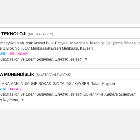
 TEKNOLOJİ
(MUSTAFA BEY)
rmbeyazit Mah. Aşık Veysel Bulv. Erciyes Üniversitesi Teknoloji Geliştirme Bölgesi İd
ı 1 Blok No : 61/7 Melikgazi/Kayseri Melikgazi, Kayseri
-
ERİ
MELİKGAZİ
Otomasyon ve Enerji Sistemleri, Elektrik Tesisatı,
A MUHENDİSLİK
(MUSTAFA ALTUNTAŞ)
ANA MAH. NUMUNE SOKAK. 3/C TALAS / KAYSERİ Talas, Kayseri
-
ERİ
TALAS
Otomasyon ve Enerji Sistemleri, Elektrik Tesisatı, Güvenlik ve Kamera Sistemleri,
n Kaplama,