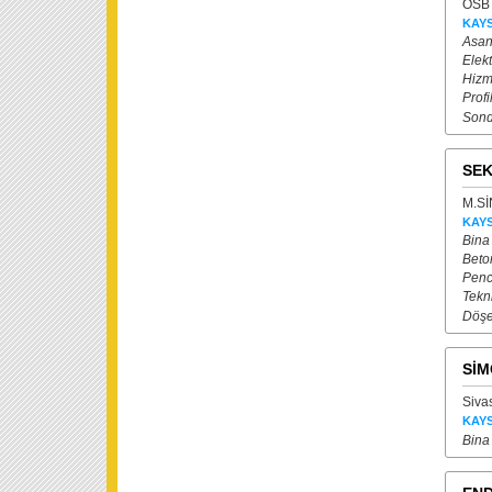
OSB 
KAYS
Asan
Elekt
Hizme
Prof
Sond
SE
M.Sİ
KAYS
Bina
Beton
Penc
Tekni
Döşe
SİM
Siva
KAYS
Bina