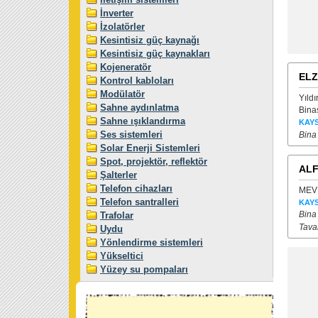
İnverter
İzolatörler
Kesintisiz güç kaynağı
Kesintisiz güç kaynakları
Kojeneratör
ELZ
Kontrol kabloları
Modülatör
Yıldı
Sahne aydınlatma
Binas
Sahne ışıklandırma
KAYS
Ses sistemleri
Bina 
Solar Enerji Sistemleri
Spot, projektör, reflektör
ALF
Şalterler
Telefon cihazları
MEVL
Telefon santralleri
KAYS
Bina 
Trafolar
Tava
Uydu
Yönlendirme sistemleri
Yükseltici
Yüzey su pompaları