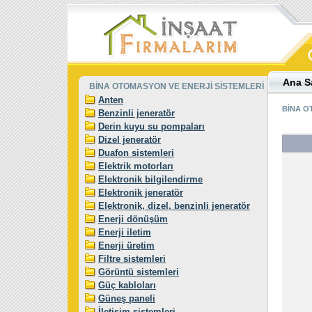
Ana S
BİNA OTOMASYON VE ENERJİ SİSTEMLERİ
Anten
BİNA O
Benzinli jeneratör
Derin kuyu su pompaları
Dizel jeneratör
Duafon sistemleri
Elektrik motorları
Elektronik bilgilendirme
Elektronik jeneratör
Elektronik, dizel, benzinli jeneratör
Enerji dönüşüm
Enerji iletim
Enerji üretim
Filtre sistemleri
Görüntü sistemleri
Güç kabloları
Güneş paneli
İletişim sistemleri