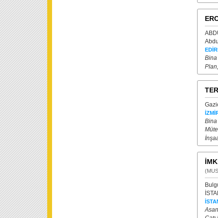
ERC
ABD
Abdu
EDİR
Bina 
Plan
TER
Gazi
İZMİ
Bina
Müte
İnşa
İMK
(MUS
Bulg
İSTA
İSTA
Asan