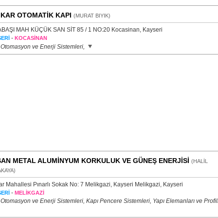
KAR OTOMATİK KAPI
(MURAT BIYIK)
BAŞI MAH KÜÇÜK SAN SİT 85 / 1 NO:20 Kocasinan, Kayseri
-
ERİ
KOCASİNAN
 Otomasyon ve Enerji Sistemleri,
AN METAL ALUMİNYUM KORKULUK VE GÜNEŞ ENERJİSİ
(HALİL
KAYA)
r Mahallesi Pınarlı Sokak No: 7 Melikgazi, Kayseri Melikgazi, Kayseri
-
ERİ
MELİKGAZİ
Otomasyon ve Enerji Sistemleri, Kapı Pencere Sistemleri, Yapı Elemanları ve Profill