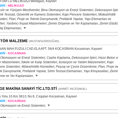
FSM CD MELİKGAZİ Melikgazi, Kayseri
-
ERİ
MELİKGAZİ
sör ve Yürüyen Merdivenler, Bina Otomasyon ve Enerji Sistemleri, Dekorasyon İşler
rik Tesisatı, Güvenlik ve Kamera Sistemleri, Kapı Pencere Sistemleri, Müteahhitlik
tleri, Plan, Proje ve Teknik Danışmanlık, Prefabrik Yapılar, Yapı Elemanları ve
illeri, Yardımcı İnşaat Malzemeleri, Zemin Döşeme ve Yer Kaplamaları, Zemin Etüdü
aj Ekipmanları,
KTÖR MALZEME
(MUSTAFA ERDOĞAN)
NAN MAH.FUZULİ CAD.ELA APT. 56/4 KOCASİNAN Kocasinan, Kayseri
-
ERİ
KOCASİNAN
 Otomasyon ve Enerji Sistemleri, Cephe Kaplama, Dekorasyon İşleri, Hazır Beton v
 Malzemeleri, İskele ve Kalıp Sistemleri, İzolasyon ve Yalıtım Malzemeleri, Kapı
ere Sistemleri, Müteahhitlik Hizmetleri, Peyzaj ve Çevre Düzenleme, Plan, Proje v
k Danışmanlık, Prefabrik Yapılar, Sıhhi Tesisat Elemanları, Yapı Kimyasalları, Zemi
me ve Yer Kaplamaları,
GE MAKİNA SANAYİ TİC.LTD.STİ
(AHMET INCESAKAL)
s Yolu 10.Km 381/1 No:6, Cırgalan Kocasinan, Kayseri
-
ERİ
KOCASİNAN
 Otomasyon ve Enerji Sistemleri,