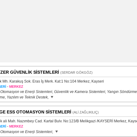
ZER GÜVENLİK SİSTEMLERİ
(SERDAR GÖKGÖZ)
k Mh. Karakuş Sok. Eras İş Merk. Kat:1 No:104 Merkez, Kayseri
-
ERİ
MERKEZ
 Otomasyon ve Enerji Sistemleri, Güvenlik ve Kamera Sistemleri, Yangın Söndürme
me, Yazılım ve Teknik Destek,
GE ESS OTOMASYON SİSTEMLERİ
(ALİ ZAĞLIKILIÇ)
k ali Mah. Nazımbey Cad. Kartal Bulv. No:123/B Melikgazi /KAYSERİ Merkez, Kays
-
ERİ
MERKEZ
 Otomasyon ve Enerji Sistemleri,