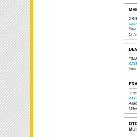
MEB
ORGA
KAYS
Bina
Önl
DEM
YILD
KAYS
Bina
ERA
serç
KAYS
Asan
Mütea
OTO
MÜH