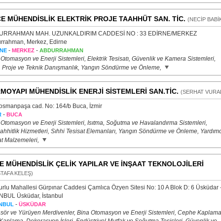
E MÜHENDİSLİK ELEKTRİK PROJE TAAHHÜT SAN. TİC.
(NECİP BABİ
URRAHMAN MAH. UZUNKALDIRIM CADDESİ NO : 33 EDİRNE/MERKEZ
rrahman, Merkez, Edirne
-
-
NE
MERKEZ
ABDURRAHMAN
Otomasyon ve Enerji Sistemleri, Elektrik Tesisatı, Güvenlik ve Kamera Sistemleri,
, Proje ve Teknik Danışmanlık, Yangın Söndürme ve Önleme,
MOYAPI MÜHENDİSLİK ENERJİ SİSTEMLERİ SAN.TİC.
(SERHAT VURA
osmanpaşa cad. No: 164/b Buca, İzmir
-
R
BUCA
 Otomasyon ve Enerji Sistemleri, Isıtma, Soğutma ve Havalandırma Sistemleri,
ahhitlik Hizmetleri, Sıhhi Tesisat Elemanları, Yangın Söndürme ve Önleme, Yardımc
at Malzemeleri,
E MÜHENDİSLİK ÇELİK YAPILAR VE İNŞAAT TEKNOLOJİLERİ
TAFA KELEŞ)
urlu Mahallesi Gürpınar Caddesi Çamlıca Özyen Sitesi No: 10 A Blok D: 6 Üsküdar 
NBUL Üsküdar, İstanbul
-
NBUL
ÜSKÜDAR
sör ve Yürüyen Merdivenler, Bina Otomasyon ve Enerji Sistemleri, Cephe Kaplama