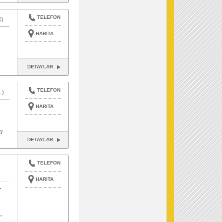
TELEFON
K)
HARITA
DETAYLAR
TELEFON
L)
HARITA
ı
DETAYLAR
TELEFON
HARITA
-
,